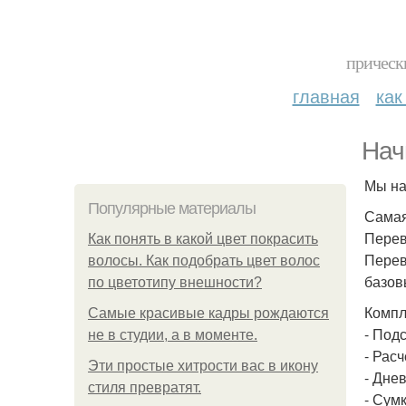
прическ
главная
как
Нач
Мы на
Популярные материалы
Самая
Перев
Как понять в какой цвет покрасить
Перев
волосы. Как подобрать цвет волос
базовы
по цветотипу внешности?
Компл
Самые красивые кадры рождаются
- Подс
не в студии, а в моменте.
- Расч
Эти простые хитрости вас в икону
- Днев
стиля превратят.
- Сумк