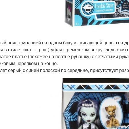
ный пояс с молнией на одном боку и свисающей цепью на др
ли в стиле энкл - стрэп (туфли с ремешком вокруг лодыжки)
тчатое платье (похожее на платье рубашку) с сетчатыми рук
иковым черепком на конце.
слет серый с синей полоской по середине, присутствует разр