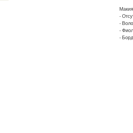
Макия
- Отс
- Вол
- Фио
- Бор