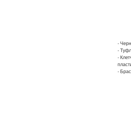
- Чер
- Туф
- Кле
пласт
- Бра