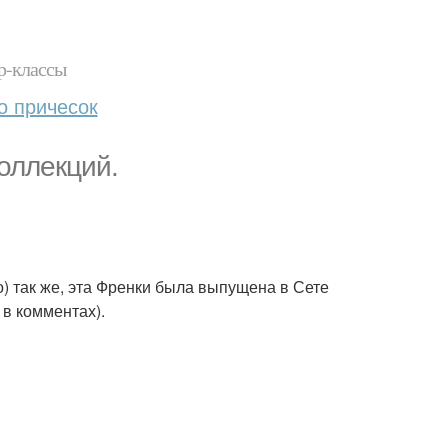
р-классы
о причесок
оллекций.
о) так же, эта Френки была выпущена в Сете
 в комментах).