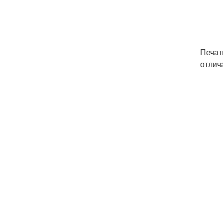
Печат
отлича