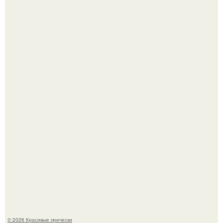
Красивая кожа начинается не с дорогой косметики, а с
правильного ухода.
Борющийся с раком поджелудочной железы Евгений
Алдонин вернулся в Москву после почти года лечения в
Германии.
© 2026 Красивые прически