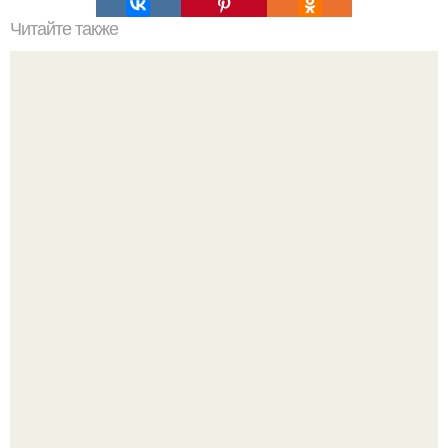
Читайте также
Магия волос. Эта информация о волосах была скрыта со
времен вьетнамской войны.
У анны плетнёвой день ностальгии.