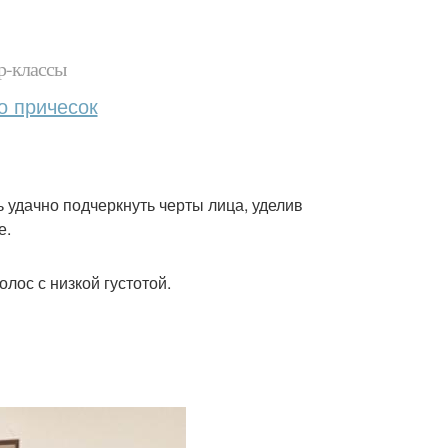
р-классы
о причесок
 удачно подчеркнуть черты лица, уделив
е.
олос с низкой густотой.