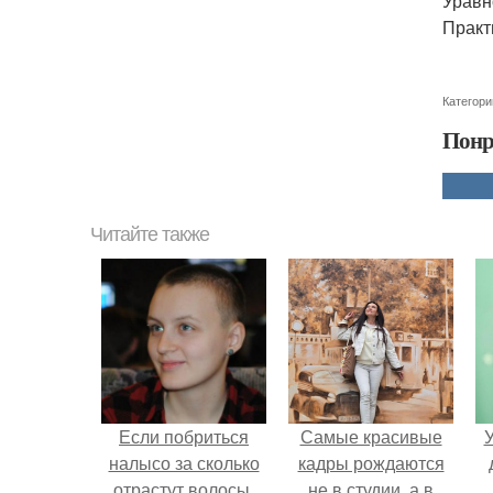
Уравн
Практ
Категори
Понр
Читайте также
Если побриться
Самые красивые
У
налысо за сколько
кадры рождаются
отрастут волосы.
не в студии, а в