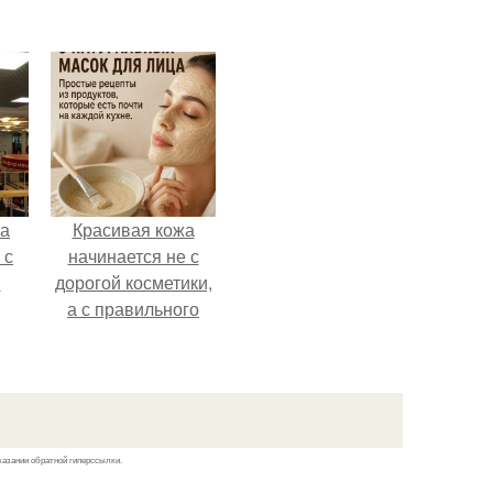
ва
го
ва
Красивая кожа
 с
начинается не с
в
дорогой косметики,
а с правильного
ухода.
казании обратной гиперссылки.