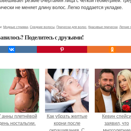
овешивает резкие очертания лица с четкой геометрией: треу
ически не меняет длину волос. Легко поддается укладке.
и:
Модные стрижки
,
Средние волосы
,
Прически для волос
,
Красивые прически
,
Легкие 
авилось? Поделитесь с друзьями!
 анны плетнёвой
Как убрать желтые
Кевин спейс
день ностальгии.
корни после
заявил, что
окрашивания. С
многолетние