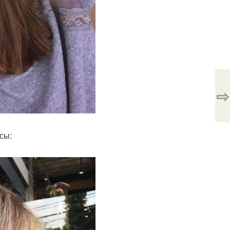
⇨
сы: