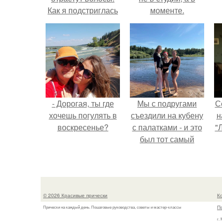
Как я подстриглась
моменте.
налысо и как
изменились волосы
после этого
- Дорогая, ты где
Мы с подругами
С
хочешь погулять в
съездили на кубену
н
воскресенье?
с палатками - и это
"
был тот самый
отдых, после
ш
которого долго
з
смеёшься,
вспоминая каждую
© 2026 Красивые прически
К
мелочь!
П
Прически на каждый день. Пошаговые руководства, советы и мастер-классы
г.