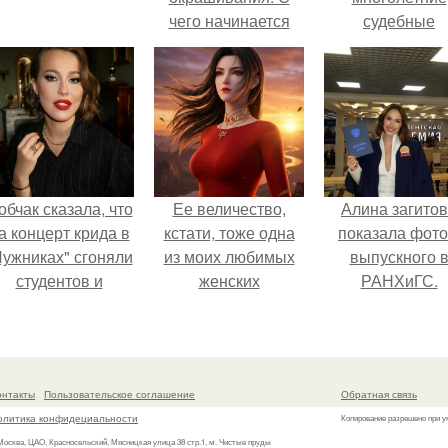
чего начинается
судебные
желтизна
разбирательст
практически
уничтожили е
состояние.
обчак сказала, что
Ее величество,
Алина загито
а концерт крида в
кстати, тоже одна
показала фото
Лужниках" сгоняли
из моих любимых
выпускного 
студентов и
женских
РАНХиГС.
кольников, чтобы
персонажей.
абить зал, но даже
так везде были
пустоты.
онтакты
Пользовательское соглашение
Обратная связь
олитика конфидециальности
Копирование разрешено при у
 Москва, ЦАО, Красносельский, Мясницкая улица 38 стр.1, м. Чистые пруды