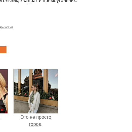
гольник, квадрат и прямоугольник.
прически
и
Это не просто
город.