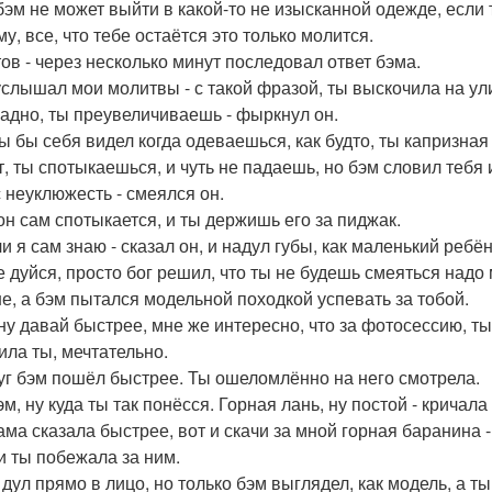
бэм не может выйти в какой-то не изысканной одежде, если т
у, все, что тебе остаётся это только молится.
тов - через несколько минут последовал ответ бэма.
 услышал мои молитвы - с такой фразой, ты выскочила на ули
 ладно, ты преувеличиваешь - фыркнул он.
 ты бы себя видел когда одеваешься, как будто, ты капризна
т, ты спотыкаешься, и чуть не падаешь, но бэм словил тебя 
с неуклюжесть - смеялся он.
 он сам спотыкается, и ты держишь его за пиджак.
и я сам знаю - сказал он, и надул губы, как маленький ребён
е дуйся, просто бог решил, что ты не будешь смеяться надо 
е, а бэм пытался модельной походкой успевать за тобой.
 ну давай быстрее, мне же интересно, что за фотосессию, ты 
ила ты, мечтательно.
уг бэм пошёл быстрее. Ты ошеломлённо на него смотрела.
эм, ну куда ты так понёсся. Горная лань, ну постой - кричала
сама сказала быстрее, вот и скачи за мной горная баранина -
 и ты побежала за ним.
 дул прямо в лицо, но только бэм выглядел, как модель, а т