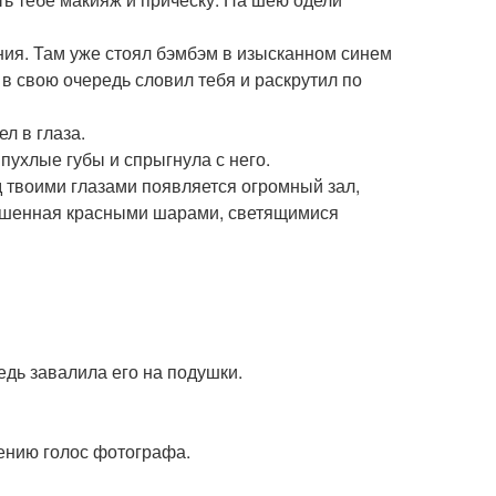
ния. Там уже стоял бэмбэм в изысканном синем
н в свою очередь словил тебя и раскрутил по
л в глаза.
 пухлые губы и спрыгнула с него.
ед твоими глазами появляется огромный зал,
рашенная красными шарами, светящимися
редь завалила его на подушки.
щению голос фотографа.