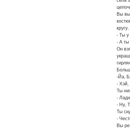
цепоч
Вы вы
костю
кругу.
- Ты 
- А т
Он вз
украш
гирля
Больш
-Йа, 
- Хэй,
Ты ни
- Лад
- Ну, 
Ты си
- Чес
Вы ре