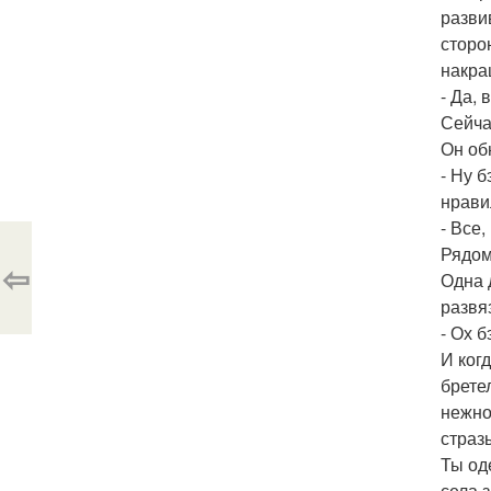
разви
сторо
накра
- Да, 
Сейча
Он об
- Ну 
нравил
- Все,
Рядом
⇦
Одна 
развя
- Ох 
И когд
брете
нежно
страз
Ты од
села 