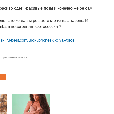
расиво одет, красивые позы и конечно же он сам
ь - это когда вы решаете кто из вас парень. И
ambam новогодняя_фотосессия 7.
heski.ru-best.com/uroki/pricheski-dlya-volos
и
,
Красивые прически