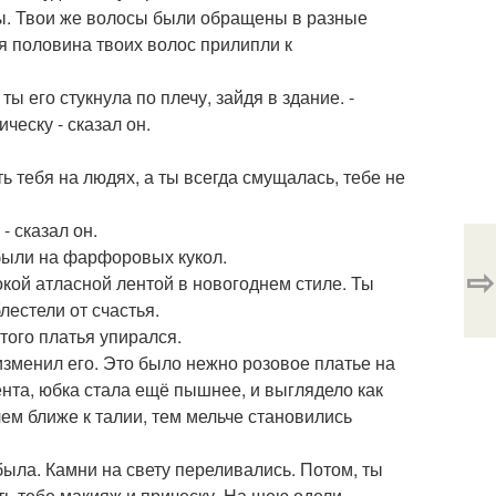
лосы. Твои же волосы были обращены в разные
ая половина твоих волос прилипли к
ты его стукнула по плечу, зайдя в здание. -
ческу - сказал он.
ть тебя на людях, а ты всегда смущалась, тебе не
- сказал он.
были на фарфоровых кукол.
⇨
кой атласной лентой в новогоднем стиле. Ты
лестели от счастья.
этого платья упирался.
ь изменил его. Это было нежно розовое платье на
нта, юбка стала ещё пышнее, и выглядело как
ем ближе к талии, тем мельче становились
была. Камни на свету переливались. Потом, ты
ть тебе макияж и прическу. На шею одели