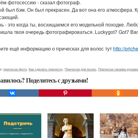
нём фотосессию - сказал фотограф.
й был бэм. Он был прекрасен. Да вот она его атмосфера. К
сающий.
ь - это когда ты, восхищаемся его модельной походке. Любов
ришла твоя очередь фотографироваться. Luckygot7 Got7 B
ите ещё информацию о прическах для волос тут
http://pric
и:
прически фото
,
Как сделать прическу
,
Прически для волос
,
Прически своими рукам
авилось? Поделитесь с друзьями!