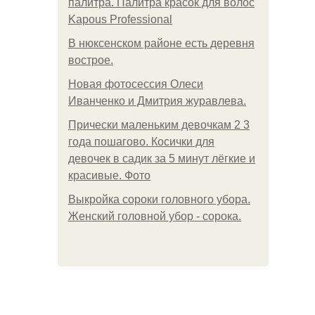
палитра. Палитра красок для волос
Kapous Professional
В нюксенском районе есть деревня
вострое.
Новая фотосессия Олеси
Иванченко и Дмитрия журавлева.
Прически маленьким девочкам 2 3
года пошагово. Косички для
девочек в садик за 5 минут лёгкие и
красивые. Фото
Выкройка сороки головного убора.
Женский головной убор - сорока.