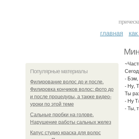
прическ
главная
как
Мин
~Част
Сегод
Популярные материалы
- Бэм
Филирование волос до и после.
- Ну,
Филировка кончиков волос: фото до
Ты ра
и после процедуры, а также видео-
- Ну Т
уроки по этой теме
- Ты, 
Сальные пробки на голове.
Нарушение работы сальных желез
Капус студио краска для волос