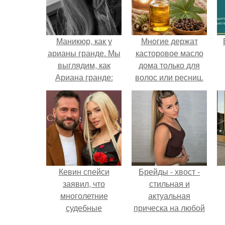
Маникюр, как у
Многие держат
арианы гранде. Мы
касторовое масло
выглядим, как
дома только для
Ариана гранде:
волос или ресниц.
Кевин спейси
Брейды - хвост -
заявил, что
стильная и
многолетние
актуальная
судебные
прическа на любой
разбирательства
случай.