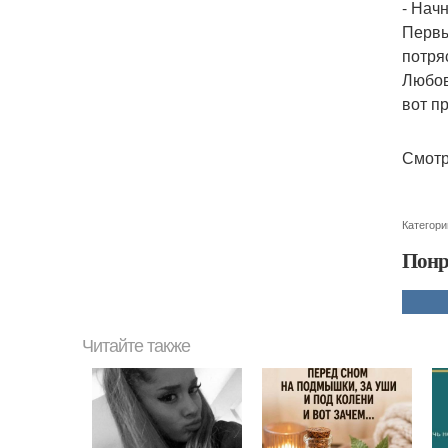
- Нач
Первы
потря
Любов
вот п
Смотр
Категори
Понр
Читайте также