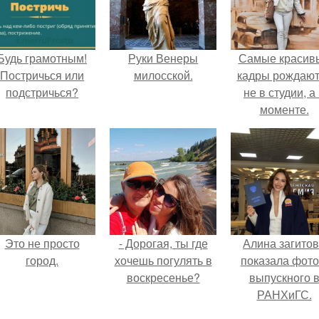
Будь грамотным!
Руки Венеры
Самые красив
Постричься или
милосской.
кадры рождают
подстричься?
не в студии, а
моменте.
Это не просто
- Дорогая, ты где
Алина загито
город.
хочешь погулять в
показала фото
воскресенье?
выпускного 
РАНХиГС.