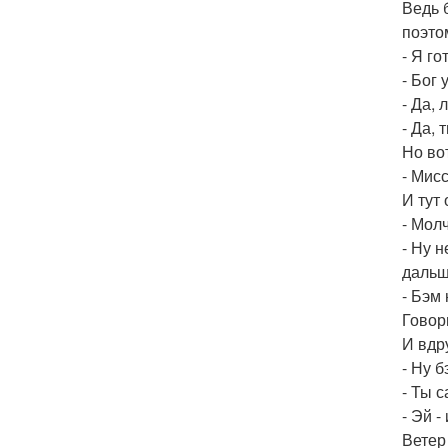
Ведь 
поэтом
- Я го
- Бог
- Да,
- Да,
Но во
- Мис
И тут
- Молч
- Ну н
дальш
- Бэм
Говор
И вдр
- Ну б
- Ты 
- Эй -
Ветер