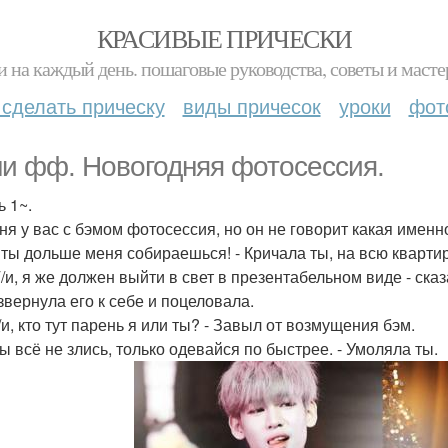
КРАСИВЫЕ ПРИЧЕСКИ
и на каждый день. пошаговые руководства, советы и масте
 сделать прическу
виды причесок
уроки
фот
и фф. Новогодняя фотосессия.
ь 1~.
ня у вас с бэмом фотосессия, но он не говорит какая именно
, ты дольше меня собираешься! - Кричала ты, на всю квартир
 Т/и, я же должен выйти в свет в презентабельном виде - ска
звернула его к себе и поцеловала.
/и, кто тут парень я или ты? - Завыл от возмущения бэм.
ты всё не злись, только одевайся по быстрее. - Умоляла ты.