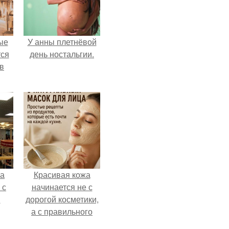
ые
У анны плетнёвой
ся
день ностальгии.
 в
ва
Красивая кожа
 с
начинается не с
в
дорогой косметики,
а с правильного
ухода.