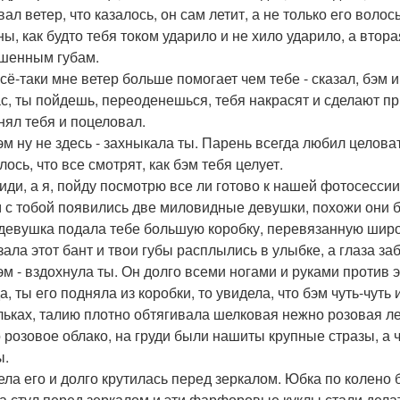
вал ветер, что казалось, он сам летит, а не только его во
ны, как будто тебя током ударило и не хило ударило, а втор
шенным губам.
всё-таки мне ветер больше помогает чем тебе - сказал, бэм и 
с, ты пойдешь, переоденешься, тебя накрасят и сделают при
нял тебя и поцеловал.
бэм ну не здесь - захныкала ты. Парень всегда любил целова
ось, что все смотрят, как бэм тебя целует.
 иди, а я, пойду посмотрю все ли готово к нашей фотосессии 
 с тобой появились две миловидные девушки, похожи они 
девушка подала тебе большую коробку, перевязанную широ
зала этот бант и твои губы расплылись в улыбке, а глаза заб
бэм - вздохнула ты. Он долго всеми ногами и руками против 
а, ты его подняла из коробки, то увидела, что бэм чуть-чут
льках, талию плотно обтягивала шелковая нежно розовая ле
 розовое облако, на груди были нашиты крупные стразы, а ч
ы.
ела его и долго крутилась перед зеркалом. Юбка по колено 
за стул перед зеркалом и эти фарфоровые куклы стали дела