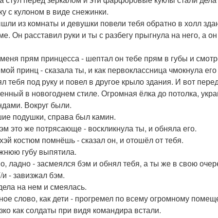
ку с кулоном в виде снежинки.
шли из комнаты и девушки повели тебя обратно в холл зда
ме. Он расставил руки и ты с разбегу прыгнула на него, а о
у меня прям принцесса - шептал он тебе прям в губы и смотре
ы мой принц - сказала ты, и как первоклассница чмокнула его
ял тебя под руку и повел в другое крыло здания. И вот пер
енный в новогоднем стиле. Огромная ёлка до потолка, ук
ндами. Вокруг были.
ие подушки, справа был камин.
Бэм это же потрясающе - воскликнула ты, и обняла его.
 хэй костюм помнёшь - сказал он, и отошёл от тебя.
жнюю губу выпятила.
но, ладно - засмеялся бэм и обнял тебя, а ты же в свою оче
Т/и - завизжал бэм.
дела на нем и смеялась.
тное слово, как дети - прогремел по всему огромному поме
зко как солдаты при видя командира встали.