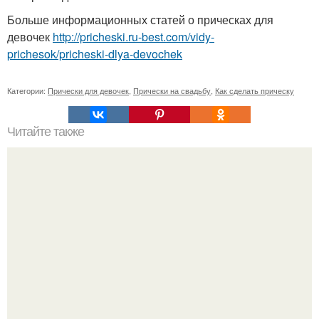
Больше информационных статей о прическах для
девочек
http://pricheski.ru-best.com/vidy-
prichesok/pricheski-dlya-devochek
Категории:
Прически для девочек
,
Прически на свадьбу
,
Как сделать прическу
Читайте также
Народные приметы, касающиеся денег.