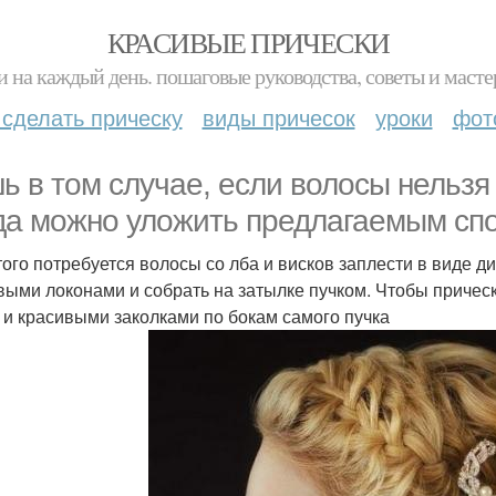
КРАСИВЫЕ ПРИЧЕСКИ
и на каждый день. пошаговые руководства, советы и масте
 сделать прическу
виды причесок
уроки
фот
ь в том случае, если волосы нельзя 
да можно уложить предлагаемым сп
того потребуется волосы со лба и висков заплести в виде д
выми локонами и собрать на затылке пучком. Чтобы прическ
 и красивыми заколками по бокам самого пучка