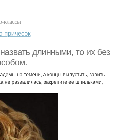
р-классы
о причесок
назвать длинными, то их без
особом.
иадемы на темени, а концы выпустить, завить
а не развалилась, закрепите ее шпильками,