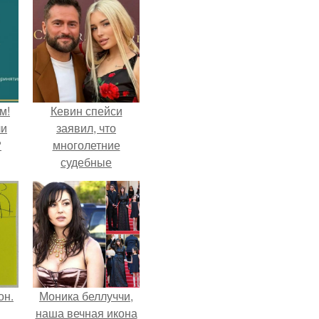
м!
Кевин спейси
ли
заявил, что
?
многолетние
судебные
разбирательства
практически
уничтожили его
состояние.
он.
Моника беллуччи,
наша вечная икона