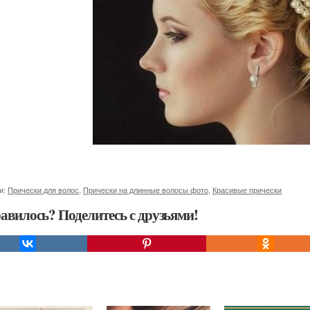
и:
Прически для волос
,
Прически на длинные волосы фото
,
Красивые прически
авилось? Поделитесь с друзьями!