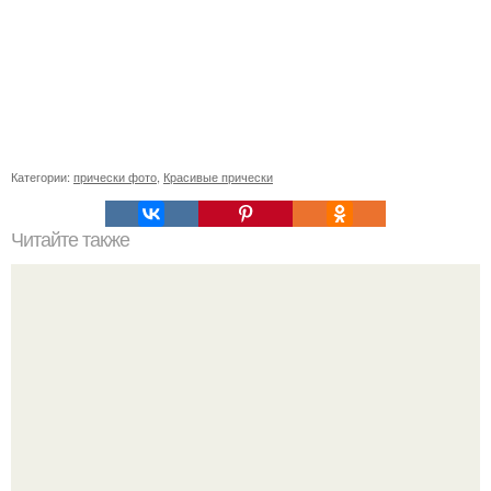
Категории:
прически фото
,
Красивые прически
Читайте также
Схемы окрашивания омбре шатуш балаяж. Как выбрать
окрашивание для себя