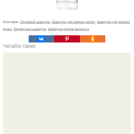
Категории:
Лечебный шампунь
,
Шампунь для жирных волос
,
Шампуни для жирных
волос
,
Бюджетные шампуни
,
Шампуни против жирности
Читайте также
Филлер под глаза до и после. Часто задаваемые
вопросы