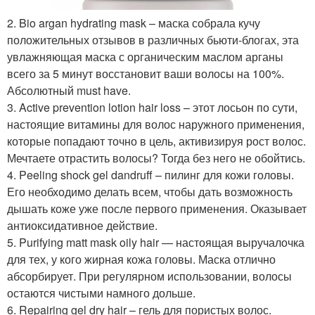
2. Bio argan hydrating mask – маска собрала кучу
положительных отзывов в различных бьюти-блогах, эта
увлажняющая маска с органическим маслом арганы
всего за 5 минут восстановит ваши волосы на 100%.
Абсолютный must have.
3. Active prevention lotion hair loss – этот лосьон по сути,
настоящие витамины для волос наружного применения,
которые попадают точно в цель, активизируя рост волос.
Мечтаете отрастить волосы? Тогда без него не обойтись.
4. Peeling shock gel dandruff – пилинг для кожи головы.
Его необходимо делать всем, чтобы дать возможность
дышать коже уже после первого применения. Оказывает
антиоксидативное действие.
5. Purifying matt mask oily hair — настоящая выручалочка
для тех, у кого жирная кожа головы. Маска отлично
абсорбирует. При регулярном использовании, волосы
остаются чистыми намного дольше.
6. Repairing gel dry hair – гель для пористых волос.