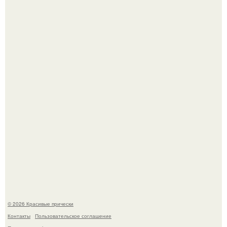
Жил - был дракон.
Алина загитова показала фото с выпускного в РАНХиГС.
© 2026 Красивые прически
Контакты
Пользовательское соглашение