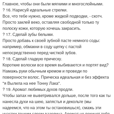
Главное, чтобы они были мягкими и многослойными.
? 16. Нарисуй идеальные стрелки.
Все, что тебе нужно, кроме жидкой подводки, - скотч.
Просто заклей веко, оставляя свободной только ту
полоску кожи, которую хочешь закрасить.
? 17. Сделай зубы белыми.
Просто добавь к своей зубной пасте немного соды:
например, обмакни в соду щетку с пастой
непосредственно перед чисткой зубов.
? 18. Сделай гладкую прическу.
Короткие волоски все время выбиваются и портят вид?
Намажь руки обычным кремом и проведи по
поверхности волос. Прическа идеальная и без эффекта
"я Вылила на нее Тонну Лака".
? 19. Аромат любимых духов продли.
Чтобы запах не выветривался дольше, после того как ты
нанесла духи на шею, запястья и декольте (мы
надеемся, что на этом ты остановишься), смажь эти
участки тонким слоем вазелина. Аромат не покинет тебя