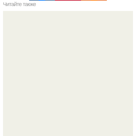
Читайте также
О характере мужчины по прическам. Мы определяем
характер по прическе.
Этим эликсиром для суставов со мной поделилась
знакомая балерина.