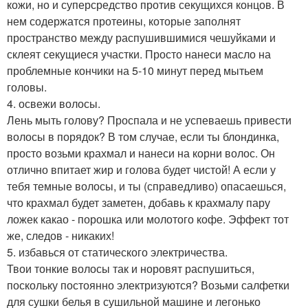
кожи, но и суперсредство против секущихся концов. В
нем содержатся протеины, которые заполнят
пространство между распушившимися чешуйками и
склеят секущиеся участки. Просто нанеси масло на
проблемные кончики на 5-10 минут перед мытьем
головы.
4. освежи волосы.
Лень мыть голову? Проспала и не успеваешь привести
волосы в порядок? В том случае, если ты блондинка,
просто возьми крахмал и нанеси на корни волос. Он
отлично впитает жир и голова будет чистой! А если у
тебя темные волосы, и ты (справедливо) опасаешься,
что крахмал будет заметен, добавь к крахмалу пару
ложек какао - порошка или молотого кофе. Эффект тот
же, следов - никаких!
5. избавься от статического электричества.
Твои тонкие волосы так и норовят распушиться,
поскольку постоянно электризуются? Возьми салфетки
для сушки белья в сушильной машине и легонько