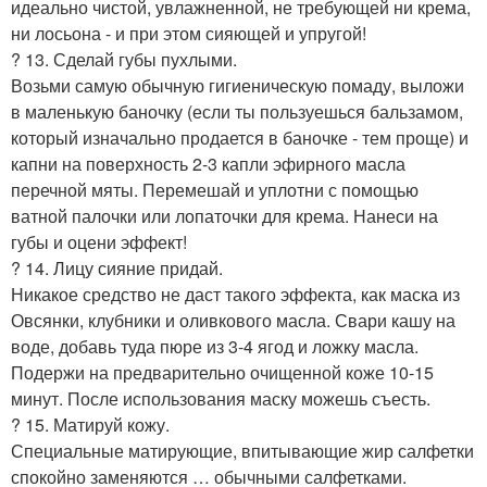
идеально чистой, увлажненной, не требующей ни крема,
ни лосьона - и при этом сияющей и упругой!
? 13. Сделай губы пухлыми.
Возьми самую обычную гигиеническую помаду, выложи
в маленькую баночку (если ты пользуешься бальзамом,
который изначально продается в баночке - тем проще) и
капни на поверхность 2-3 капли эфирного масла
перечной мяты. Перемешай и уплотни с помощью
ватной палочки или лопаточки для крема. Нанеси на
губы и оцени эффект!
? 14. Лицу сияние придай.
Никакое средство не даст такого эффекта, как маска из
Овсянки, клубники и оливкового масла. Свари кашу на
воде, добавь туда пюре из 3-4 ягод и ложку масла.
Подержи на предварительно очищенной коже 10-15
минут. После использования маску можешь съесть.
? 15. Матируй кожу.
Специальные матирующие, впитывающие жир салфетки
спокойно заменяются … обычными салфетками.