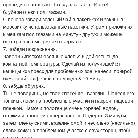
проведи по волосам. Так, чуть касаясь. И все!
6. убери отеки под глазами.
С вечера завари зеленый чай в пакетиках и закинь в
морозилку использованные пакетики. Утром приложи их
к мешкам под глазами на минуту - другую и можешь
бесстрашно смотреться в зеркало.
7. победи покраснения.
Завари кипятком овсяные хлопья и дай остыть до
комнатной температуры. Сделай из получившейся
кашицы компресс для проблемных зон: нанеси, прикрой
бумажной салфеткой и подожди 5-10 минут.
8. забудь об угрях.
Ты не поверишь, но твое спасение - вазелин. Нанеси его
тонким слоем на проблемные участки и накрой пищевой
пленкой. Намочи полотенце очень горячей водой,
отожми и приложи поверх пленки. Подержи 3 минуты,
затем пленку сними, вазелин смой и несильно (несильно)
сдави кожу на проблемном участке с двух сторон, чтобы
удалить угри.