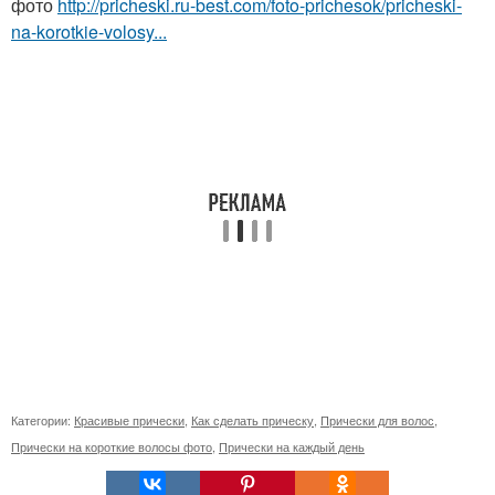
фото
http://pricheski.ru-best.com/foto-prichesok/pricheski-
na-korotkie-volosy...
Категории:
Красивые прически
,
Как сделать прическу
,
Прически для волос
,
Прически на короткие волосы фото
,
Прически на каждый день