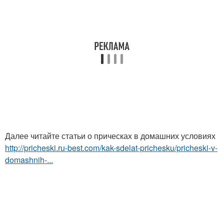
Далее читайте статьи о прическах в домашних условиях
http://pricheski.ru-best.com/kak-sdelat-prichesku/pricheski-v-
domashnih-...