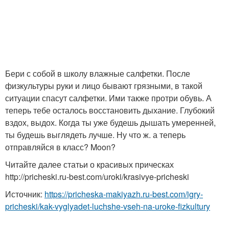
Бери с собой в школу влажные салфетки. После
физкультуры руки и лицо бывают грязными, в такой
ситуации спасут салфетки. Ими также протри обувь. А
теперь тебе осталось восстановить дыхание. Глубокий
вздох, выдох. Когда ты уже будешь дышать умеренней,
ты будешь выглядеть лучше. Ну что ж. а теперь
отправляйся в класс? Moon?
Читайте далее статьи о красивых прическах
http://pricheski.ru-best.com/uroki/krasivye-pricheski
Источник:
https://pricheska-makiyazh.ru-best.com/igry-
pricheski/kak-vyglyadet-luchshe-vseh-na-uroke-fizkultury