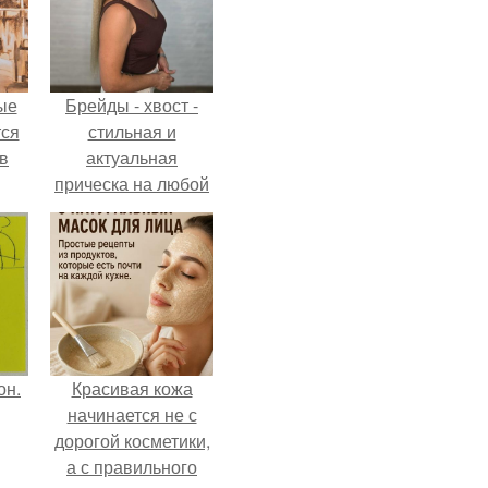
ые
Брейды - хвост -
ся
стильная и
 в
актуальная
прическа на любой
случай.
он.
Красивая кожа
начинается не с
дорогой косметики,
а с правильного