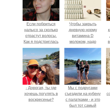
Если побриться
Чтобы закрыть
налысо за сколько
дневную норму
к
отрастут волосы.
витамина D
Как я подстриглась
молоком, надо
в
налысо и как
выпить 30 литров
изменились волосы
или съесть одну
после этого
чайную ложку
печени трески.
- Дорогая, ты где
Мы с подругами
хочешь погулять в
съездили на кубену
с
воскресенье?
с палатками - и это
был тот самый