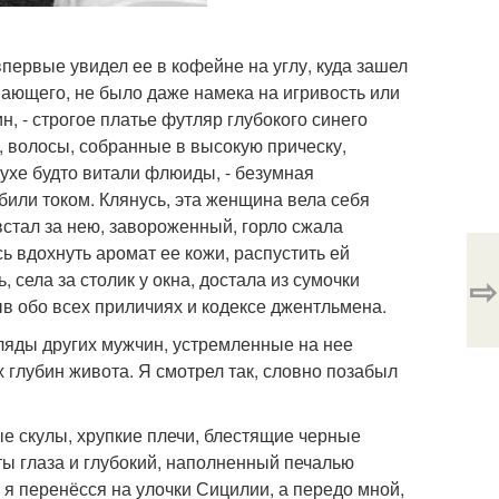
впервые увидел ее в кофейне на углу, куда зашел
ывающего, не было даже намека на игривость или
, - строгое платье футляр глубокого синего
е, волосы, собранные в высокую прическу,
духе будто витали флюиды, - безумная
били током. Клянусь, эта женщина вела себя
встал за нею, завороженный, горло сжала
сь вдохнуть аромат ее кожи, распустить ей
 села за столик у окна, достала из сумочки
⇨
быв обо всех приличиях и кодексе джентльмена.
гляды других мужчин, устремленные на нее
 глубин живота. Я смотрел так, словно позабыл
е скулы, хрупкие плечи, блестящие черные
ты глаза и глубокий, наполненный печалью
 я перенёсся на улочки Сицилии, а передо мной,