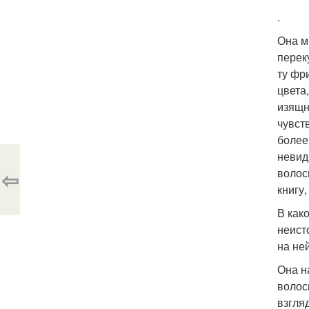
.
Она м
перек
ту фр
цвета
изящн
чувст
более
невид
⇦
волос
книгу
В как
неист
на ней
Она н
волос
взгля