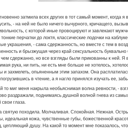
гновенно затмила всех других в тот самый момент, когда я 
усить, - на ней не было ничего вычурного, кричащего, выз
ивольность, с которой иные провоцируют и завлекают мужчин
, тонкие перчатки до локтя, классические лодочки на каблук
ые украшения, - сама сдержанность, но вместе с тем в воз
венность и брызжущая через край сексуальность буквально 
 чем сдержанно, но все взгляды были прикованны к ней. Я 
имая рука, ни пить, ни есть мне больше не хотелось, хотело
ы и захмелеть, опьяненным этим запахом. Она расплатилась,
, погрузившись в чтение, а я нагло принялся изучать ее, за
ой то миг меня накрыла необьяснимая волна ревности, - вз
ово раздражали, поднимаясь душной волной гнева из самых
 свои глаза.
а святую походила. Молчаливая. Спокойная. Нежная. Остры
ы, идеальная кожа, чувственные губы, божественной красо
д, цепляющий душу. На какой то момент мне показалось, что