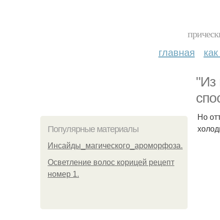
прическ
главная
как
"Из
спо
Но от
холод
Популярные материалы
Инсайды_магического_ароморфоза.
Осветление волос корицей рецепт
номер 1.