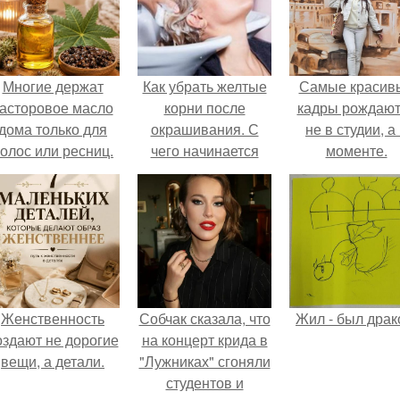
Многие держат
Как убрать желтые
Самые красив
асторовое масло
корни после
кадры рождают
дома только для
окрашивания. С
не в студии, а
олос или ресниц.
чего начинается
моменте.
желтизна
Женственность
Собчак сказала, что
Жил - был драк
оздают не дорогие
на концерт крида в
вещи, а детали.
"Лужниках" сгоняли
студентов и