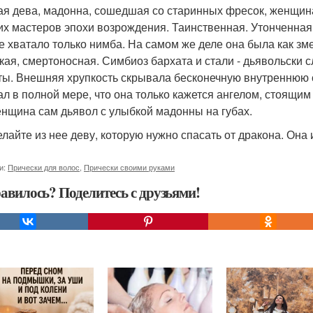
тая дева, мадонна, сошедшая со старинных фресок, женщин
их мастеров эпохи возрождения. Таинственная. Утонченна
Не хватало только нимба. На самом же деле она была как зм
кая, смертоносная. Симбиоз бархата и стали - дьявольски 
ты. Внешняя хрупкость скрывала бесконечную внутреннюю си
ал в полной мере, что она только кажется ангелом, стоящим
енщина сам дьявол с улыбкой мадонны на губах.
елайте из нее деву, которую нужно спасать от дракона. Она и
и:
Прически для волос
,
Прически своими руками
авилось? Поделитесь с друзьями!