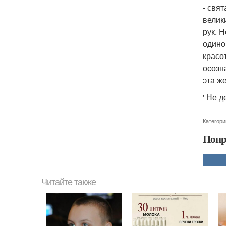
- свя
велик
рук. 
одино
красо
осозн
эта ж
' Не д
Категори
Понр
Читайте также