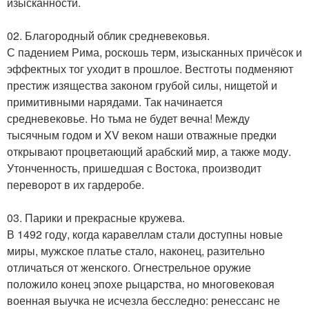
изысканности.
02. Благородный облик средневековья.
С падением Рима, роскошь терм, изысканных причёсок и
эффектных тог уходит в прошлое. Вестготы подменяют
престиж изящества законом грубой силы, нищетой и
примитивными нарядами. Так начинается
средневековье. Но тьма не будет вечна! Между
тысячным годом и XV веком наши отважные предки
открывают процветающий арабский мир, а также моду.
Утонченность, пришедшая с Востока, производит
переворот в их гардеробе.
03. Парики и прекрасные кружева.
В 1492 году, когда каравеллам стали доступны новые
миры, мужское платье стало, наконец, разительно
отличаться от женского. Огнестрельное оружие
положило конец эпохе рыцарства, но многовековая
военная выучка не исчезла бесследно: ренессанс не