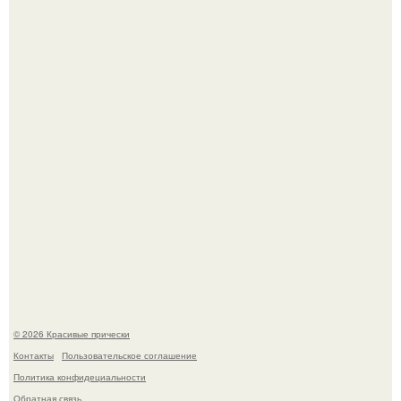
Ее величество, кстати, тоже одна из моих любимых
женских персонажей.
Алина загитова показала фото с выпускного в РАНХиГС.
© 2026 Красивые прически
Контакты
Пользовательское соглашение
Политика конфидециальности
Обратная связь