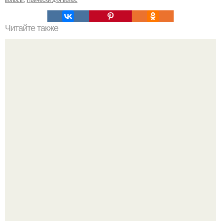
Читайте также
Краска эстель, какой окислитель выбрать.
Мокошь: единственная богиня, которая вошла в пантеон