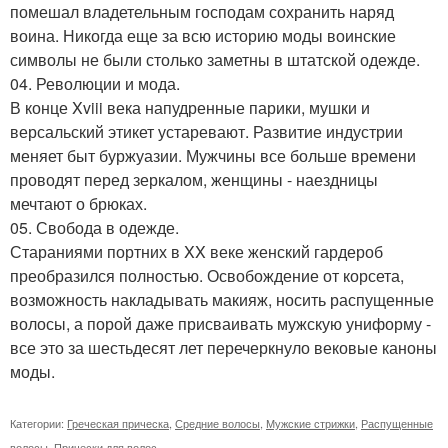
помешал владетельным господам сохранить наряд
воина. Никогда еще за всю историю моды воинские
символы не были столько заметны в штатской одежде.
04. Революции и мода.
В конце Xviii века напудренные парики, мушки и
версальский этикет устаревают. Развитие индустрии
меняет быт буржуазии. Мужчины все больше времени
проводят перед зеркалом, женщины - наездницы
мечтают о брюках.
05. Свобода в одежде.
Стараниями портних в XX веке женский гардероб
преобразился полностью. Освобождение от корсета,
возможность накладывать макияж, носить распущенные
волосы, а порой даже присваивать мужскую униформу -
все это за шестьдесят лет перечеркнуло вековые каноны
моды.
Категории:
Греческая прическа
,
Средние волосы
,
Мужские стрижки
,
Распущенные
волосы
,
Прически для волос