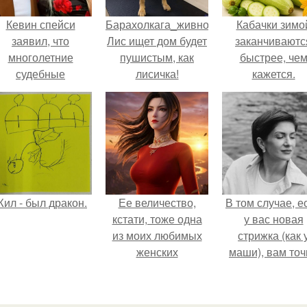
Кевин спейси
Барахолкага_живность.
Кабачки зимо
заявил, что
Лис ищет дом будет
заканчиваютс
многолетние
пушистым, как
быстрее, че
судебные
лисичка!
кажется.
разбирательства
практически
уничтожили его
состояние.
ил - был дракон.
Ее величество,
В том случае, е
кстати, тоже одна
у вас новая
из моих любимых
стрижка (как 
женских
маши), вам точ
персонажей.
нужна фотосесс