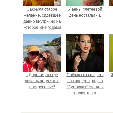
Закрыла старое
У анны плетнёвой
желание, сидевшее
день ностальгии.
давно внутри, но на
которое мне годами
не хватало
смелости.
- Дорогая, ты где
Собчак сказала, что
Ж
хочешь погулять в
на концерт крида в
воскресенье?
"Лужниках" сгоняли
студентов и
школьников, чтобы
забить зал, но даже
так везде были