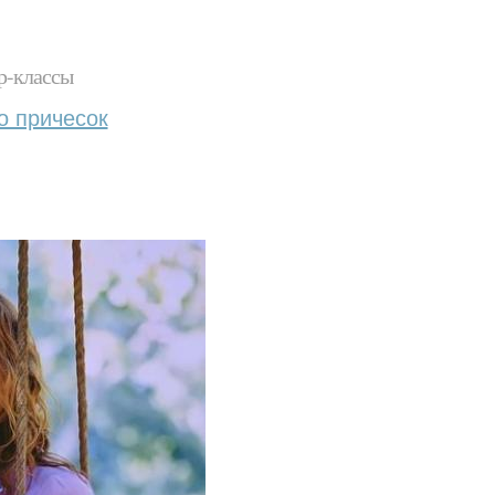
р-классы
о причесок