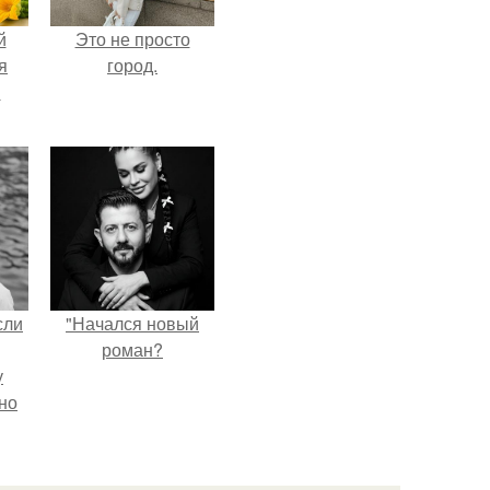
й
Это не просто
я
город.
м
сли
"Начался новый
роман?
у
но
ия!