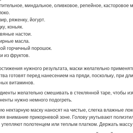
тительное, миндальное, оливковое, репейное, касторовое м
око.
ир, ряженку, йогурт.
ку, коньяк.
вяные настои.
ирные масла.
ой горчичный порошок.
и из фруктов.
остижения нужного результата, маски желательно применять
тва готовят перед нанесением на пряди, поскольку, при дл
ных витаминов.
диенты желательно смешивать в стеклянной таре, чтобы из
ненты нужно немного подогреть.
ую нектарную маску наносят на чистые, слегка влажные ло
ляя внимание прикорневой зоне. Голову укутывают полиэти
, утепляют полотенцем или теплым платком. Держать массу