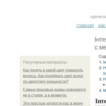
прическ
главная
как
Інт
с м
Сод
І
Популярные материалы
H
Как понять в какой цвет покрасить
I
волосы. Как подобрать цвет волос
H
по цветотипу внешности?
Самые красивые кадры рождаются
М
не в студии, а в моменте.
Інт
Эти простые хитрости вас в икону