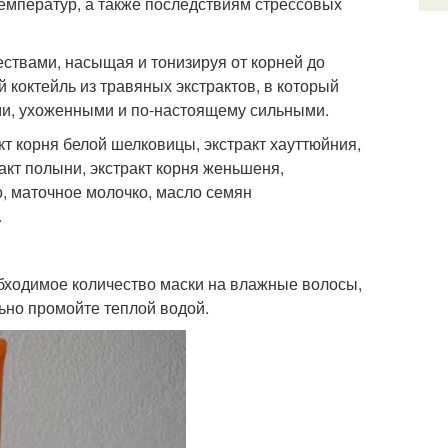
мператур, а также последствиям стрессовых
ствами, насыщая и тонизируя от корней до
 коктейль из травяных экстрактов, в который
ими, ухоженными и по-настоящему сильными.
кт корня белой шелковицы, экстракт хауттюйния,
ракт полыни, экстракт корня женьшеня,
, маточное молочко, масло семян
.
бходимое количество маски на влажные волосы,
льно промойте теплой водой.