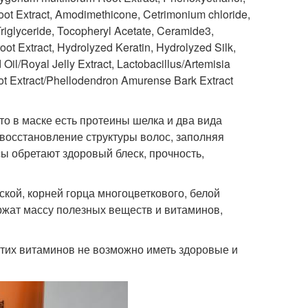
t Extract, Amodimethicone, Cetrimonium chloride,
Triglyceride, Tocopheryl Acetate, Ceramide3,
root Extract, Hydrolyzed Keratin, Hydrolyzed Silk,
il/Royal Jelly Extract, Lactobacillus/Artemisia
ot Extract/Phellodendron Amurense Bark Extract
то в маске есть протеины шелка и два вида
восстановление структуры волос, заполняя
сы обретают здоровый блеск, прочность,
ской, корней горца многоцветкового, белой
ржат массу полезных веществ и витаминов,
 этих витаминов не возможно иметь здоровые и