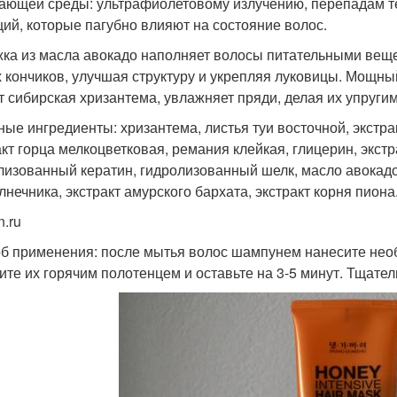
ающей среды: ультрафиолетовому излучению, перепадам те
ций, которые пагубно влияют на состояние волос.
ка из масла авокадо наполняет волосы питательными веще
 кончиков, улучшая структуру и укрепляя луковицы. Мощный
т сибирская хризантема, увлажняет пряди, делая их упруг
ные ингредиенты: хризантема, листья туи восточной, экстра
акт горца мелкоцветковая, ремания клейкая, глицерин, экст
лизованный кератин, гидролизованный шелк, масло авокадо
лнечника, экстракт амурского бархата, экстракт корня пиона
n.ru
б применения: после мытья волос шампунем нанесите нео
ите их горячим полотенцем и оставьте на 3-5 минут. Тщате