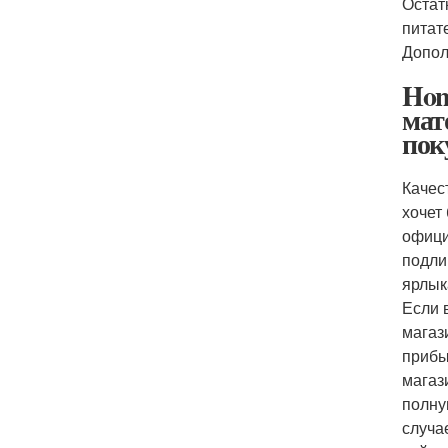
Остат
питат
Допол
Hon
мат
поку
Качес
хочет
офици
подли
ярлык
Если 
магаз
прибы
магаз
полну
случа