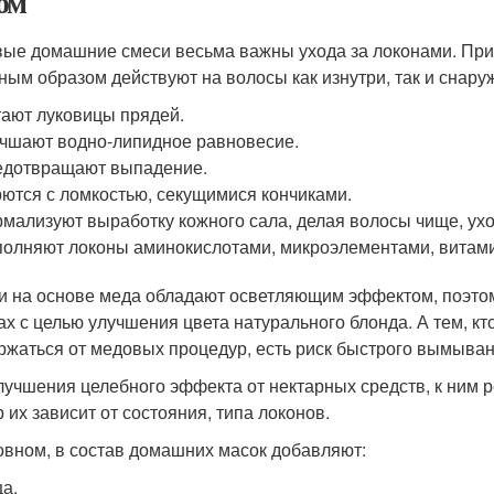
ом
ые домашние смеси весьма важны ухода за локонами. При
ным образом действуют на волосы как изнутри, так и снару
ают луковицы прядей.
чшают водно-липидное равновесие.
едотвращают выпадение.
ются с ломкостью, секущимися кончиками.
мализуют выработку кожного сала, делая волосы чище, ух
олняют локоны аминокислотами, микроэлементами, витам
 на основе меда обладают осветляющим эффектом, поэтом
ах с целью улучшения цвета натурального блонда. А тем, к
ржаться от медовых процедур, есть риск быстрого вымыван
лучшения целебного эффекта от нектарных средств, к ним
 их зависит от состояния, типа локонов.
овном, в состав домашних масок добавляют:
а.