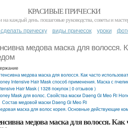
КРАСИВЫЕ ПРИЧЕСКИ
и на каждый день. пошаговые руководства, советы и масте
 сделать прическу
виды причесок
уроки
фот
енсивна медова маска для волосся. К
едом
ержание
нтенсивна медова маска для волосся. Как часто использова
oney Intensive Hair Mask способ применения. Маска с пче
ntensive Hair Mask ( 1328 покупок | 0 отзывов )
oney Mask для волос. Свойства маски Daeng Gi Meo Ri Honey
Состав медовой маски Daeng Gi Meo Ri
едовая маска для волос корея. Основные действующие ко
енсивна медова маска для волосся. Как 