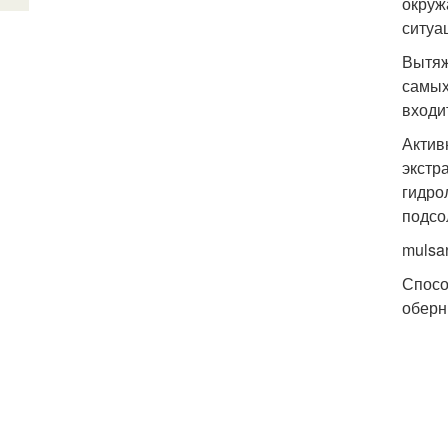
окруж
ситуа
Вытяж
самых
входи
Актив
экстр
гидро
подсо
mulsa
Спосо
оберн