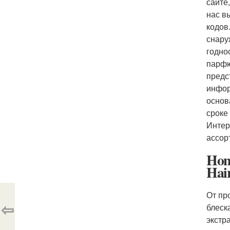
сайте
нас в
кодов
снару
годно
парфю
предс
инфор
основ
сроке
Интер
ассор
Hon
Hai
От пр
⇦
блеск
экстр