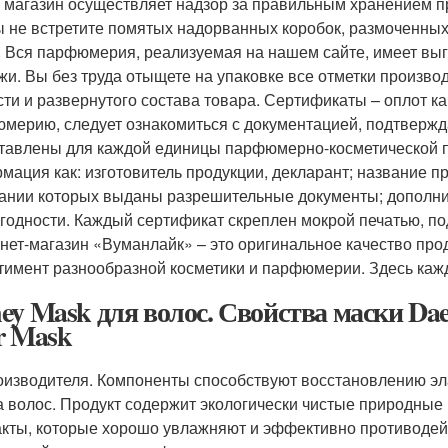
, магазин осуществляет надзор за правильным хранением пр
ы не встретите помятых надорванных коробок, размоченных
. Вся парфюмерия, реализуемая на нашем сайте, имеет выг
жи. Вы без труда отыщете на упаковке все отметки производ
сти и развернутого состава товара. Сертификаты – оплот к
мерию, следует ознакомиться с документацией, подтверж
тавлены для каждой единицы парфюмерно-косметической пр
мация как: изготовитель продукции, декларант; название пр
ании которых выданы разрешительные документы; дополни
 годности. Каждый сертификат скреплен мокрой печатью, 
нет-магазин «Вуманлайк» – это оригинальное качество пр
тимент разнообразной косметики и парфюмерии. Здесь кажд
ey Mask для волос. Свойства маски Daen
r Mask
оизводителя. Компоненты способствуют восстановлению эла
а волос. Продукт содержит экологически чистые природны
акты, которые хорошо увлажняют и эффективно противоде