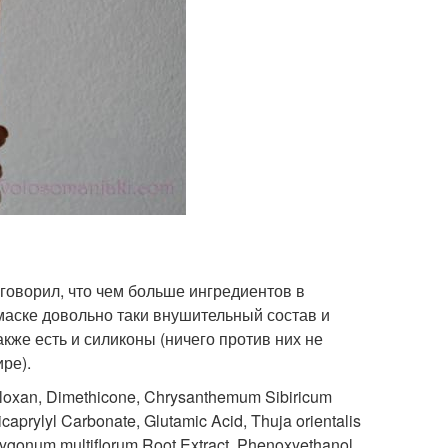
 говорил, что чем больше ингредиентов в
 маске довольно таки внушительный состав и
акже есть и силиконы (ничего против них не
ре).
siloxan, Dimethicone, Chrysanthemum Sibiricum
aprylyl Carbonate, Glutamic Acid, Thuja orientalis
olygonum multiflorum Root Extract, Phenoxyethanol,