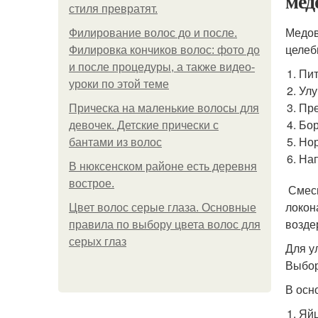
мед
стиля превратят.
Медов
Филирование волос до и после.
целеб
Филировка кончиков волос: фото до
и после процедуры, а также видео-
Пит
уроки по этой теме
Улу
Пр
Прическа на маленькие волосы для
Бор
девочек. Детские прически с
Нор
бантами из волос
Нап
В нюксенском районе есть деревня
вострое.
Смеси
локон
Цвет волос серые глаза. Основные
возде
правила по выбору цвета волос для
серых глаз
Для у
Выбор
В осн
Яйц