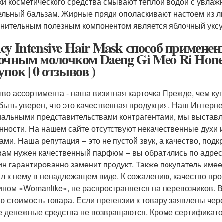
ки косметического средства смывают теплой водой с увл
ельный бальзам. Жирные пряди ополаскивают настоем из л
нительным полезным компонентом является яблочный уксус
ey Intensive Hair Mask способ примене
очным молочком Daeng Gi Meo Ri Honey 
пок | 0 отзывов )
тво ассортимента - наша визитная карточка Прежде, чем к
 быть уверен, что это качественная продукция. Наш Интерн
альными представительствами контрагентами, мы выставля
нности. На нашем сайте отсутствуют некачественные духи 
ами. Наша репутация – это не пустой звук, а качество, по
вам нужен качественный парфюм – вы обратились по адресу
ин гарантированно заменит продукт. Также покупатель имеет
л к нему в ненадлежащем виде. К сожалению, качество пр
ином «Womanlike», не распространяется на перевозчиков. 
ю стоимость товара. Если претензии к товару заявлены чере
е денежные средства не возвращаются. Кроме сертификато