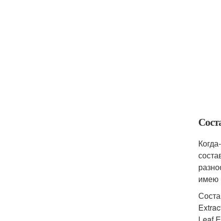
Сост
Когда
соста
разно
имею 
Состав
Extrac
Leaf E