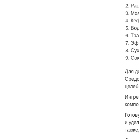
Рас
Мол
Кеф
Вод
Тра
Эф
Сух
Сок
Для д
Средс
целеб
Ингре
компо
Готов
и уде
также