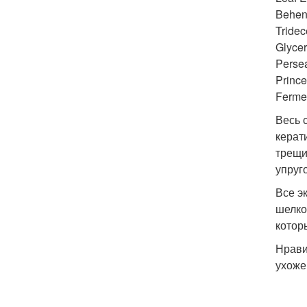
Behent
Tridec
Glycer
Persea
Prince
Fermen
Весь 
керат
трещи
упруг
Все э
шелко
котор
Нрави
ухоже