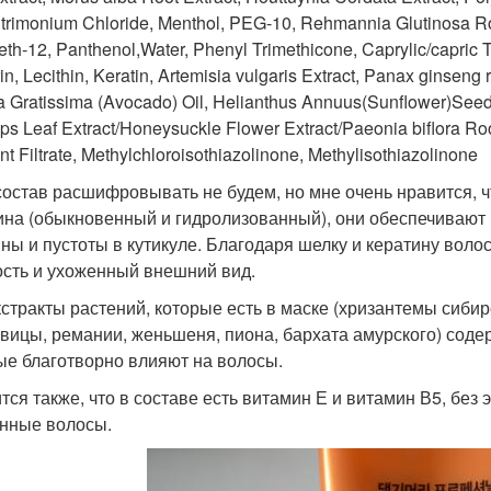
rimonium Chloride, Menthol, PEG-10, Rehmannia Glutinosa Roo
eth-12, Panthenol,Water, Phenyl Trimethicone, Caprylic/capric 
in, Lecithin, Keratin, Artemisia vulgaris Extract, Panax ginseng 
 Gratissima (Avocado) Oil, Helianthus Annuus(Sunflower)Seed O
ps Leaf Extract/Honeysuckle Flower Extract/Paeonia biflora Ro
t Filtrate, Methylchloroisothiazolinone, Methylisothiazolinone
состав расшифровывать не будем, но мне очень нравится, ч
ина (обыкновенный и гидролизованный), они обеспечивают 
ны и пустоты в кутикуле. Благодаря шелку и кератину воло
ость и ухоженный внешний вид.
кстракты растений, которые есть в маске (хризантемы сибир
вицы, ремании, женьшеня, пиона, бархата амурского) соде
ые благотворно влияют на волосы.
тся также, что в составе есть витамин Е и витамин В5, без
нные волосы.