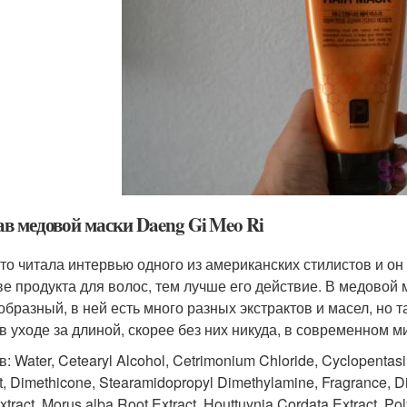
ав медовой маски Daeng Gi Meo Ri
-то читала интервью одного из американских стилистов и он
ве продукта для волос, тем лучше его действие. В медовой
образный, в ней есть много разных экстрактов и масел, но т
в уходе за длиной, скорее без них никуда, в современном ми
: Water, Cetearyl Alcohol, Cetrimonium Chloride, Cyclopenta
t, Dimethicone, Stearamidopropyl Dimethylamine, Fragrance, Dic
xtract, Morus alba Root Extract, Houttuynia Cordata Extract, P