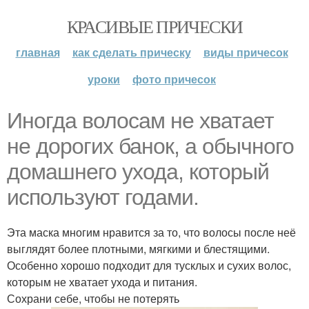
КРАСИВЫЕ ПРИЧЕСКИ
главная
как сделать прическу
виды причесок
уроки
фото причесок
Иногда волосам не хватает
не дорогих банок, а обычного
домашнего ухода, который
используют годами.
Эта маска многим нравится за то, что волосы после неё
выглядят более плотными, мягкими и блестящими.
Особенно хорошо подходит для тусклых и сухих волос,
которым не хватает ухода и питания.
Сохрани себе, чтобы не потерять