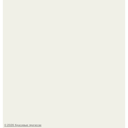
Алина загитова показала фото с выпускного в РАНХиГС.
Красивая кожа начинается не с дорогой косметики, а с
правильного ухода.
© 2026 Красивые прически