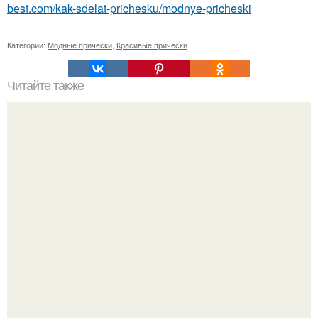
best.com/kak-sdelat-prichesku/modnye-pricheski
Категории:
Модные прически
,
Красивые прически
Читайте также
Советы Шанель Коко. 10 советов для женщин от Коко
шанель.