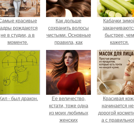
Самые красивые
Как дольше
Кабачки зимо
кадры рождаются
сохранить волосы
заканчиваютс
не в студии, а в
чистыми. Основные
быстрее, че
моменте.
правила, как
кажется.
сохранить волосы
чистыми
ил - был дракон.
Ее величество,
Красивая кож
кстати, тоже одна
начинается не
из моих любимых
дорогой космети
женских
а с правильно
персонажей.
ухода.