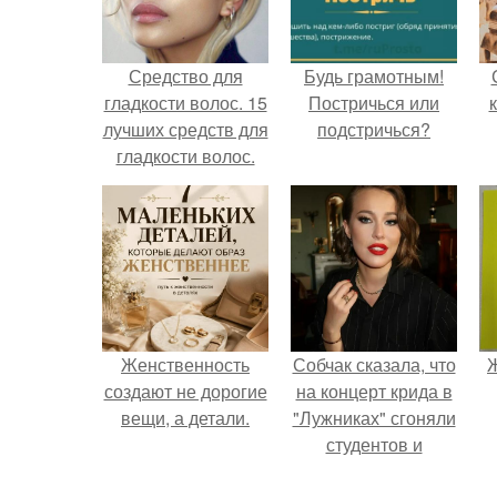
Средство для
Будь грамотным!
гладкости волос. 15
Постричься или
лучших средств для
подстричься?
гладкости волос.
Женственность
Собчак сказала, что
Ж
создают не дорогие
на концерт крида в
вещи, а детали.
"Лужниках" сгоняли
студентов и
школьников, чтобы