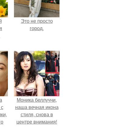
й
Это не просто
я
город.
м
а
Моника беллуччи,
 с
наша вечная икона
ки,
стиля, снова в
го
центре внимания!