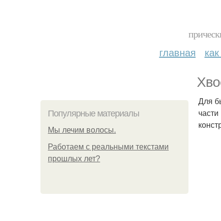
прическ
главная
как
Хво
Для б
части
Популярные материалы
конст
Мы лечим волосы.
Работаем с реальными текстами
прошлых лет?