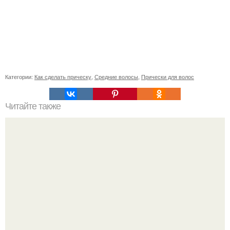
Категории:
Как сделать прическу
,
Средние волосы
,
Прически для волос
Читайте также
Окрашивание сомбре. Метод окрашивания сомбре во
многом схож с предшествующим ему методом - омбре.