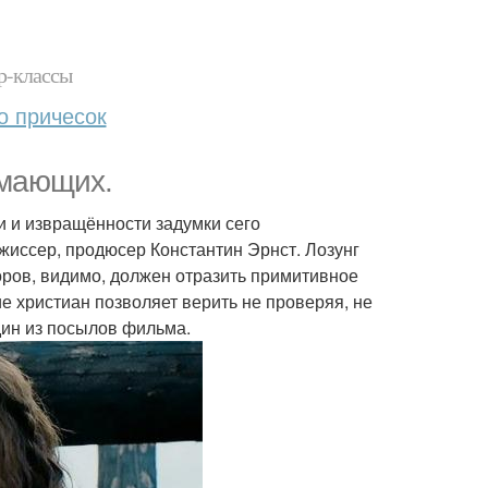
р-классы
о причесок
умающих.
и и извращённости задумки сего
жиссер, продюсер Константин Эрнст. Лозунг
оров, видимо, должен отразить примитивное
е христиан позволяет верить не проверяя, не
один из посылов фильма.