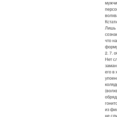
мужчи
персо
волхв
Кстат
Лишь 
созна
что н
форму
2. 7.
Нет с
заман
его в
упоен
коляд
(волх
обряд
гонит
из фи
не сл