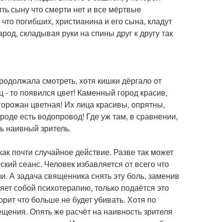
ть сыну что смерти нет и все мёртвые
о что погибших, христианина и его сына, кладут
арод, складывая руки на спины друг к другу так
 продолжала смотреть, хотя кишки дёргало от
ц - то появился цвет! Каменный город красив,
горожан цветная! Их лица красивы, опрятны,
роде есть водопровод! Где уж там, в сравнении,
ть наивный зритель.
ак почти случайное действие. Разве так может
ский сеанс. Человек избавляется от всего что
и. А задача священника снять эту боль, заменив
яет собой психотерапию, только подаётся это
орит что больше не будет убивать. Хотя по
щения. Опять же расчёт на наивность зрителя