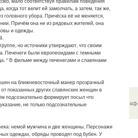
рзко, мало соответствуя правилам поведения
 когда тот велит ей замолчать, а затем, так же,
з головного убора. Причёска её не меняется,
ении. Причём она не из рядовых жителей, она
ловы и одежды.
й.
группе, но источники утверждают, что своим
ва. Печенеги были европеоидами с темными
ца. " В фильме между печенегами и славянами
рошен на ближневосточный манер прозрачный
е от показанных других славянских женщин в
иём подсознательно формирует посыл что
⇨
 указание, не только подсознательные
века: немой мужчина и две женщины. Персонажи
ных одеждах, обряды проводят под бубен. У