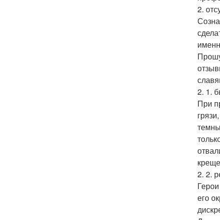
2. от
Созна
сдела
именн
Прошу
отзыв
славя
2. 1.
При п
грязи
темны
тольк
отвал
креще
2. 2.
Герои
его ок
дискр