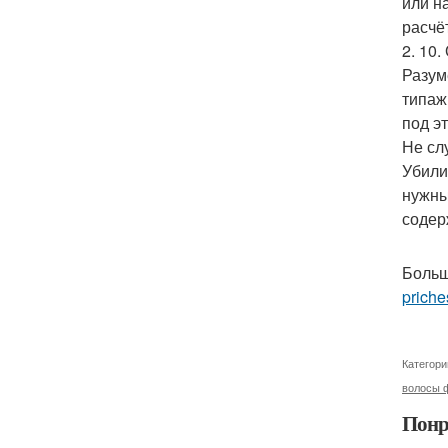
или н
расчё
2. 10
Разум
типаж
под э
Не сл
Убили
нужны
содер
Больш
priche
Категори
волосы 
Понр