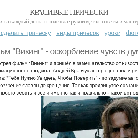
КРАСИВЫЕ ПРИЧЕСКИ
и на каждый день. пошаговые руководства, советы и масте
 сделать прическу
виды причесок
уроки
фот
ьм "Викинг" - оскорбление чувств д
трел фильм "Викинг" и пришёл в замешательство от низост
мационного продукта. Андрей Кравчук автор сценария и ре
а: "Тебе Нужно Увидеть, Чтобы Поверить" - по задумке авт
оззрение славян до крещения. Так как продвинутое сознани
 просто верить и всё и именно так и правильно - такой вот 