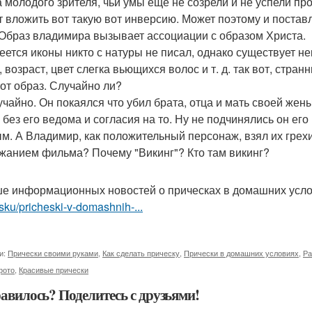
а молодого зрителя, чьи умы ещё не созрели и не успели пр
т вложить вот такую вот инверсию. Может поэтому и постав
. Образ владимира вызывает ассоциации с образом Христа.
еется иконы никто с натуры не писал, однако существует 
, возраст, цвет слегка вьющихся волос и т. д. так вот, ст
тот образ. Случайно ли?
учайно. Он покаялся что убил брата, отца и мать своей жены
 без его ведома и согласия на то. Ну не подчинялись он его
м. А Владимир, как положительный персонаж, взял их грехи 
жанием фильма? Почему "Викинг"? Кто там викинг?
е информационных новостей о прическах в домашних усл
sku/pricheski-v-domashnih-...
и:
Прически своими руками
,
Как сделать прическу
,
Прически в домашних условиях
,
Ра
фото
,
Красивые прически
авилось? Поделитесь с друзьями!