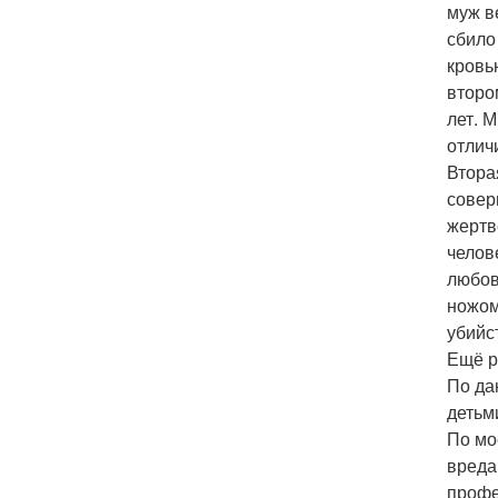
муж ве
сбило
кровь
второ
лет. М
отлич
Втора
совер
жертв
челов
любов
ножом
убийс
Ещё р
По да
детьм
По мо
вреда
профе