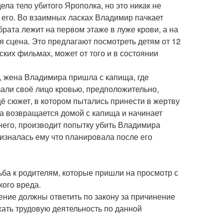
дела тело убитого Ярополка, но это никак не
 его. Во взаимных ласках Владимир пачкает
рата лежит на первом этаже в луже крови, а на
я сцена. Это предлагают посмотреть детям от 12
тских фильмах, может от того и в состоянии
, жена Владимира пришла с капища, где
зали своё лицо кровью, предположительно,
щё сюжет, в котором пытались принести в жертву
на возвращается домой с капища и начинает
него, производит попытку убить Владимира
изналась ему что планировала после его
ьба к родителям, которые пришли на просмотр с
кого вреда.
ение должны ответить по закону за причинение
ать трудовую деятельность по данной