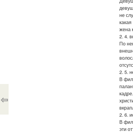
Девуш
девуш
не сл
какая
жена 
2. 4.
По не
внешн
волос
отсут
2. 5.
В фил
палан
кадре
⇦
христ
вкрап
2. 6.
В фил
эти о