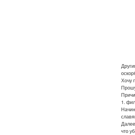
Други
оскор
Хочу 
Прошу
Причи
1. фи
Начин
славян
Далее
что у