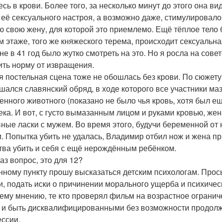
сь в крови. Более того, за несколько минут до этого она ви
 её сексуального настроя, а возможно даже, стимулировало
ю свою жену, для которой это приемлемо. Ещё тёплое тело б
м этаже, того же княжеского терема, происходит сексуальна
не в 41 год было жутко смотреть на это. Но я росла на сове
ить норму от извращения.
я постельная сцена тоже не обошлась без крови. По сюжету
шался славянский обряд, в ходе которого все участники ма
енного животного (показано не было чья кровь, хотя был е
ека. И вот, с густо вымазанным лицом и руками кровью, же
ные ласки с мужем. Во время этого, будучи беременной от 
. Попытка убить не удалась, Владимир отбил нож и жена пр
тва убить и себя с ещё нерождённым ребёнком.
аз вопрос, это для 12?
нному пункту прошу высказаться детским психологам. Прос
и, подать иски о причинении морального ущерба и психичес
ему мнению, те кто проверял фильм на возрастное огранич
 и быть дисквалифицированными без возможности продолж
ссии.