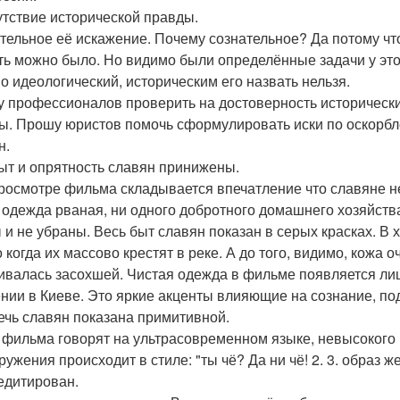
сутствие исторической правды.
тельное её искажение. Почему сознательное? Да потому что
ть можно было. Но видимо были определённые задачи у это
о идеологический, историческим его назвать нельзя.
 профессионалов проверить на достоверность исторически
ы. Прошу юристов помочь сформулировать иски по оскорбл
н.
 быт и опрятность славян принижены.
росмотре фильма складывается впечатление что славяне не
, одежда рваная, ни одного добротного домашнего хозяйств
 и не убраны. Весь быт славян показан в серых красках. В
о когда их массово крестят в реке. А до того, видимо, кожа
ивалась засохшей. Чистая одежда в фильме появляется лишь
нии в Киеве. Это яркие акценты влияющие на сознание, п
 речь славян показана примитивной.
 фильма говорят на ультрасовременном языке, невысокого 
ружения происходит в стиле: "ты чё? Да ни чё! 2. 3. образ 
едитирован.