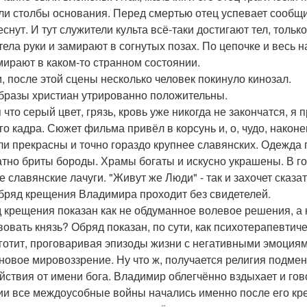
ли столбы основания. Перед смертью отец успевает сообщи
снут. И тут служители культа всё-таки достигают тел, тольк
тела руки и замирают в согнутых позах. По цепочке и весь н
мирают в каком-то странном состоянии.
и, после этой сцены несколько человек покинуло кинозал.
 образы христиан утрированно положительны.
 что серый цвет, грязь, кровь уже никогда не закончатся, я
го кадра. Сюжет фильма привёл в корсунь и, о, чудо, наконе
ли прекрасны и точно гораздо крупнее славянских. Одежда 
атно бриты бороды. Храмы богаты и искусно украшены. В го
е славянские лачуги. "Живут же Люди" - так и захочет сказа
 обряд крещения Владимира проходит без свидетелей.
 крещения показан как не обдуманное волевое решения, а к
вовать князь? Обряд показан, по сути, как психотерапевтиче
яготит, проговаривая эпизоды жизни с негативными эмоциям
 новое мировоззрение. Ну что ж, получается религия подмен
ействия от имени бога. Владимир облегчённо вздыхает и гов
ии все междоусобные войны начались именно после его кре