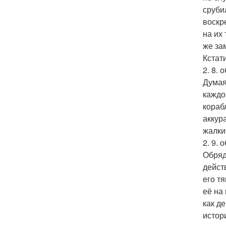
сруби
воскре
на их 
же за
Кстат
2. 8.
Думая
каждо
кораб
аккур
жалки
2. 9.
Обряд
дейст
его т
её на
как д
истор