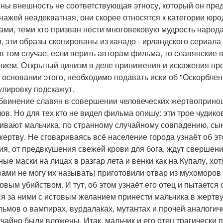
ны внешность не соответствующая этносу, который он пред
нажей неадекватная, они скорее относятся к категории юр
ами, теми кто призван нести многовековую мудрость народ
и, эти образы скопированы из канадо - ирландского сериала 
в том случае, если верить авторам фильма, то славянские
нием. Открытый цинизм в деле принижения и искажения пре
а основании этого, необходимо подавать иски об "Оскорбл
лировку подскажут.
 обвинение славян в совершении человеческих жертвоприно
лов. Но для тех кто не видел фильма опишу: эти трое чуди
ивают мальчика, по странному случайному совпадению, сын
 жертву. Не сговариваясь всё население города узнаёт об э
ия, от предвкушения свежей крови для бога, ждут свершения
ные маски на лицах в разгар лета и венки как на Купалу, хот
вами не могу их называть) приготовили отвар из мухоморов
овым убийством. И тут, об этом узнаёт его отец и пытается 
ся за ними с истовым желанием принести мальчика в жертв
льмов о вампирах, вурдалаках, мутантах и прочей аналоги
учайно были вложены. Итак, мальчик и его отец трагически 