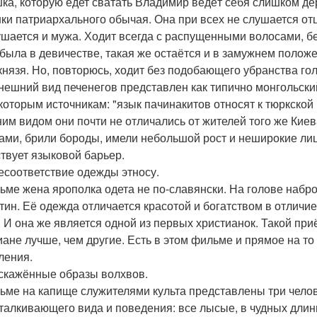
ка, которую едет сватать Владимир ведёт себя слишком де
ки патриархального обычая. Она при всех не слушается отца,
ушается и мужа. Ходит всегда с распущенными волосами, бе
 была в девичестве, такая же остаётся и в замужнем полож
князя. Но, повторюсь, ходит без подобающего убранства го
 внешний вид печенегов представлен как типично монгольски
которым источникам: "язык пачинакитов относят к тюркской 
им видом они почти не отличались от жителей того же Кие
ами, брили бороды, имели небольшой рост и неширокие ли
ствует языковой барьер.
 несоответствие одежды этносу.
ьме жена ярополка одета не по-славянски. На голове наб
тин. Её одежда отличается красотой и богатством в отличи
. И она же является одной из первых христианок. Такой пр
иане лучше, чем другие. Есть в этом фильме и прямое на то
ления.
 искажённые образы волхвов.
ьме на капище служителями культа представлены три чело
тталкивающего вида и поведения: все лысые, в чудных длин