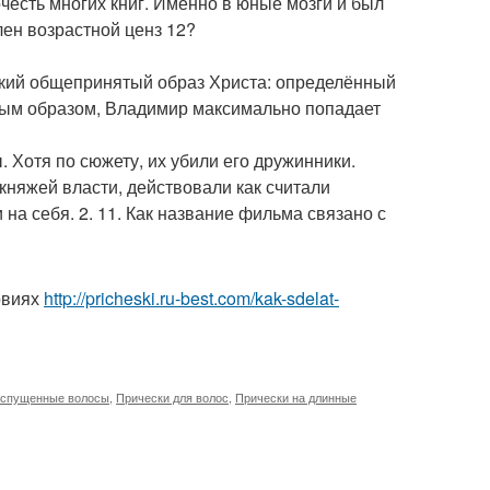
очесть многих книг. Именно в юные мозги и был
лен возрастной ценз 12?
некий общепринятый образ Христа: определённый
ранным образом, Владимир максимально попадает
. Хотя по сюжету, их убили его дружинники.
 княжей власти, действовали как считали
на себя. 2. 11. Как название фильма связано с
овиях
http://pricheski.ru-best.com/kak-sdelat-
спущенные волосы
,
Прически для волос
,
Прически на длинные