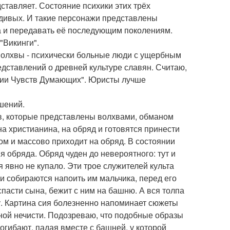
ставляет. Состояние психики этих трёх
одивых. И такие персонажи представлены
а и передавать её последующим поколениям.
"Викинги".
 волхвы - психически больные люди с ущербным
дставлений о древней культуре славян. Считаю,
ении Чувств Думающих". Юристы лучше
шений.
ков, которые представлены волхвами, обманом
а христианина, на обряд и готовятся принести
том и массово приходит на обряд. В состоянии
 обряда. Обряд чуден до невероятного: тут и
я явно не купало. Эти трое служителей культа
 и собираются напоить им мальчика, перед его
спасти сына, бежит с ним на башню. А вся толпа
у. Картина сия болезненно напоминает сюжеты
чной нечисти. Подозреваю, что подобные образы
погибают, падая вместе с башней, у которой