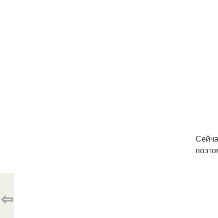
Сейча
поэто
⇦