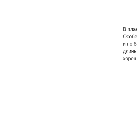
В пла
Особе
и по 
длины
хорош