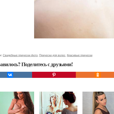
и:
Свадебные прически фото
,
Прически для волос
,
Красивые прически
авилось? Поделитесь с друзьями!