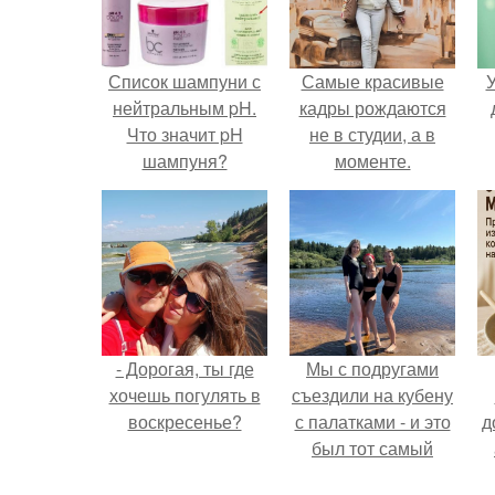
Список шампуни с
Самые красивые
У
нейтральным pH.
кадры рождаются
Что значит pH
не в студии, а в
шампуня?
моменте.
- Дорогая, ты где
Мы с подругами
хочешь погулять в
съездили на кубену
воскресенье?
с палатками - и это
д
был тот самый
отдых, после