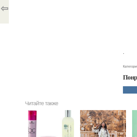
⇦
.
Категори
Понр
Читайте также