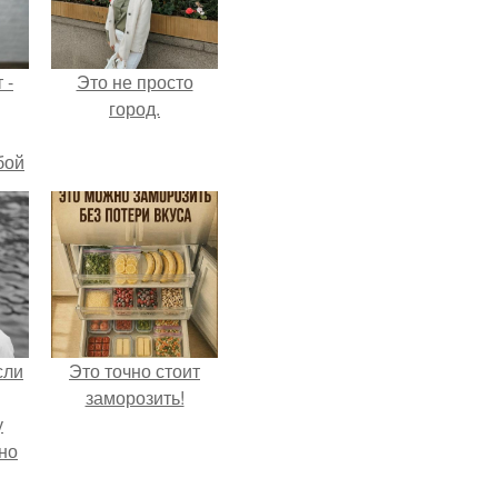
 -
Это не просто
город.
бой
сли
Это точно стоит
заморозить!
у
но
ия!