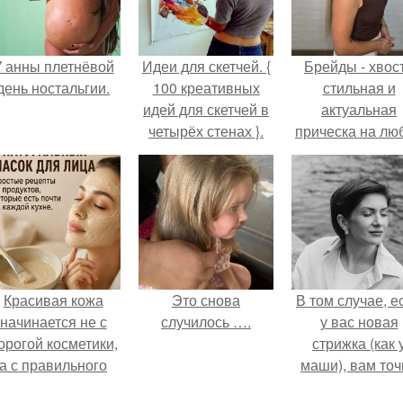
 анны плетнёвой
Идеи для скетчей. {
Брейды - хвост
день ностальгии.
100 креативных
стильная и
идей для скетчей в
актуальная
четырёх стенах }.
прическа на лю
случай.
Красивая кожа
Это снова
В том случае, е
начинается не с
случилось ….
у вас новая
орогой косметики,
стрижка (как 
а с правильного
маши), вам точ
ухода.
нужна фотосесс