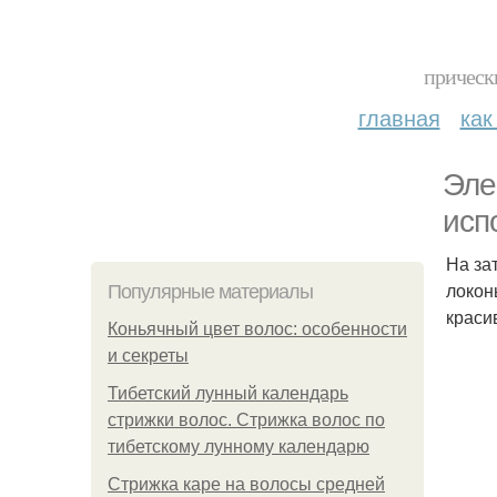
прическ
главная
как
Эле
исп
На за
локон
Популярные материалы
краси
Коньячный цвет волос: особенности
и секреты
Тибетский лунный календарь
стрижки волос. Стрижка волос по
тибетскому лунному календарю
Стрижка каре на волосы средней