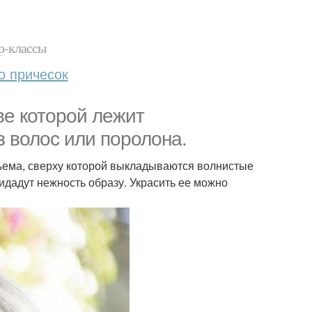
р-классы
о причесок
ве которой лежит
 волос или поролона.
бъема, сверху которой выкладываются волнистые
идадут нежность образу. Украсить ее можно