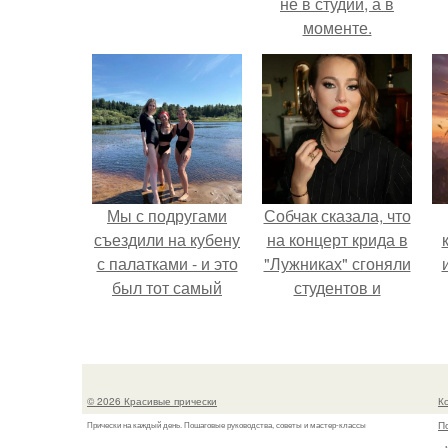
не в студии, а в
моменте.
Мы с подругами
Собчак сказала, что
съездили на кубену
на концерт крида в
с палатками - и это
"Лужниках" сгоняли
был тот самый
студентов и
отдых, после
школьников, чтобы
которого долго
забить зал, но даже
смеёшься,
так везде были
вспоминая каждую
пустоты.
© 2026 Красивые прически
К
мелочь!
П
Прически на каждый день. Пошаговые руководства, советы и мастер-классы