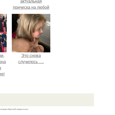
м
актуальная
прическа на любой
случай.
чи,
Это снова
она
случилось ….
в
ия!
казании обратной гиперссылки.