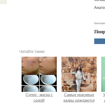
Анато
Категори
Понр
Читайте также
Супер - маска с
Самые красивые
У
содой!
кадры рождаются