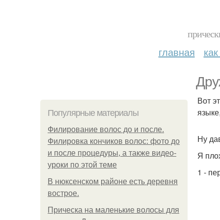
прическ
главная
как
Дру
Вот э
языке
Популярные материалы
Филирование волос до и после.
Ну да
Филировка кончиков волос: фото до
и после процедуры, а также видео-
Я пло
уроки по этой теме
1 - п
В нюксенском районе есть деревня
вострое.
Прическа на маленькие волосы для