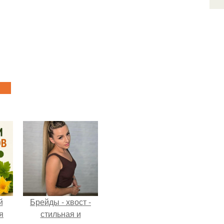
й
Брейды - хвост -
я
стильная и