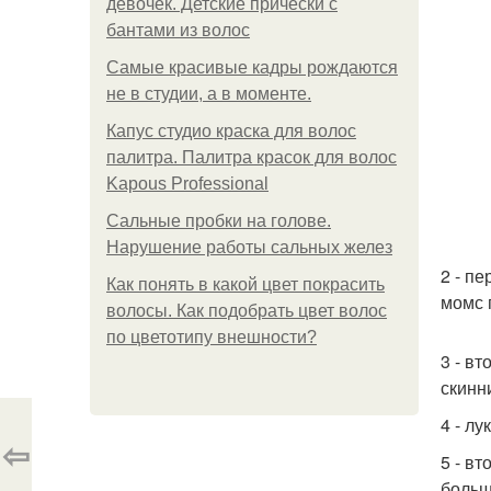
девочек. Детские прически с
бантами из волос
Самые красивые кадры рождаются
не в студии, а в моменте.
Капус студио краска для волос
палитра. Палитра красок для волос
Kapous Professional
Сальные пробки на голове.
Нарушение работы сальных желез
2 - п
Как понять в какой цвет покрасить
момс 
волосы. Как подобрать цвет волос
по цветотипу внешности?
3 - в
скинн
4 - лу
⇦
5 - в
больш