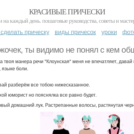
КРАСИВЫЕ ПРИЧЕСКИ
и на каждый день. пошаговые руководства, советы и масте
 сделать прическу
виды причесок
уроки
фот
жочек, ты видимо не понял с кем о
та твоя манера речи "Клоунская" меня не впечатляет, давай
, языке боли.
вай разберём все тобою нижесказанное.
хой юморист но пояснялка все равно будет.
ервый домашний лук. Растрепанные волосы, растянутая черн