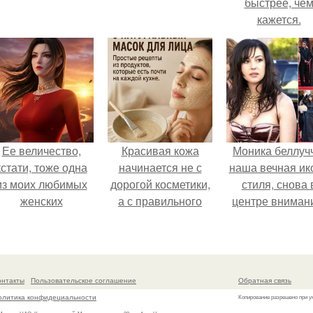
быстрее, че
кажется.
Ее величество,
Красивая кожа
Моника беллуч
кстати, тоже одна
начинается не с
наша вечная ик
из моих любимых
дорогой косметики,
стиля, снова 
женских
а с правильного
центре вниман
персонажей.
ухода.
онтакты
Пользовательское соглашение
Обратная связь
олитика конфидециальности
Копирование разрешено при у