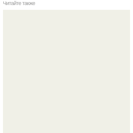
Читайте также
Как убрать желтые корни после окрашивания. С чего
начинается желтизна
Многие держат касторовое масло дома только для волос
или ресниц.