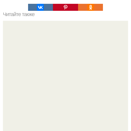
Читайте также
В 25 лет я стала жить "Гражданским Браком" с Алексеем,
он старше меня на 5 лет.