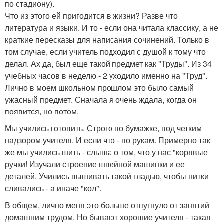
по стадиону).
Что из этого ей пригодится в жизни? Разве что
литература и языки. И то - если она читала классику, а не
краткие пересказы для написания сочинений. Только в
том случае, если учитель подходил с душой к тому что
делал. Ах да, был еще такой предмет как "Труды". Из 34
учебных часов в неделю - 2 уходило именно на "Труд".
Лично в моем школьном прошлом это было самый
ужасный предмет. Сначала я очень ждала, когда он
появится, но потом.
Мы учились готовить. Строго по бумажке, под четким
надзором учителя. И если что - по рукам. Примерно так
же мы учились шить - слыша о том, что у нас "корявые
ручки! Изучали строение швейной машинки и ее
деталей. Учились вышивать такой гладью, чтобы нитки
сливались - а иначе "кол".
В общем, лично меня это больше отпугнуло от занятий
домашним трудом. Но бывают хорошие учителя - такая