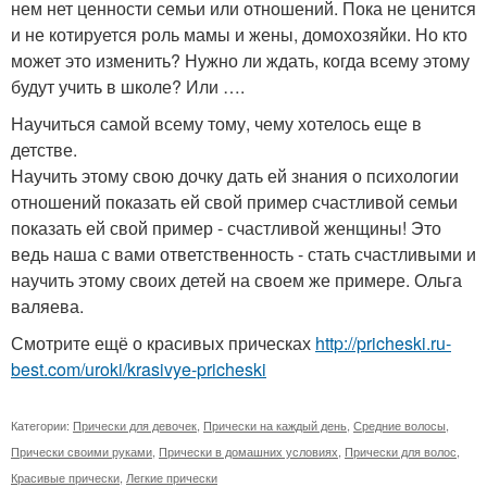
нем нет ценности семьи или отношений. Пока не ценится
и не котируется роль мамы и жены, домохозяйки. Но кто
может это изменить? Нужно ли ждать, когда всему этому
будут учить в школе? Или ….
Научиться самой всему тому, чему хотелось еще в
детстве.
Научить этому свою дочку дать ей знания о психологии
отношений показать ей свой пример счастливой семьи
показать ей свой пример - счастливой женщины! Это
ведь наша с вами ответственность - стать счастливыми и
научить этому своих детей на своем же примере. Ольга
валяева.
Смотрите ещё о красивых прическах
http://pricheski.ru-
best.com/uroki/krasivye-pricheski
Категории:
Прически для девочек
,
Прически на каждый день
,
Средние волосы
,
Прически своими руками
,
Прически в домашних условиях
,
Прически для волос
,
Красивые прически
,
Легкие прически