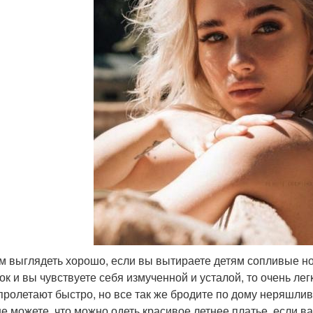
ем выглядеть хорошо, если вы вытираете детям сопливые но
ок и вы чувствуете себя измученной и усталой, то очень лег
пролетают быстро, но все так же бродите по дому неряшли
не можете, что можно одеть красивое летнее платье, если ва