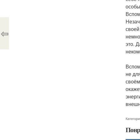
особы
Вспом
Незач
своей
⇦
немно
это. 
неком
Вспом
не дл
своём
окаже
энерг
внешн
Категори
Понр