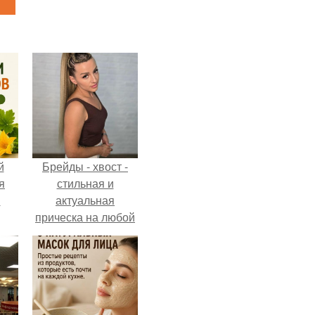
й
Брейды - хвост -
я
стильная и
м
актуальная
прическа на любой
случай.