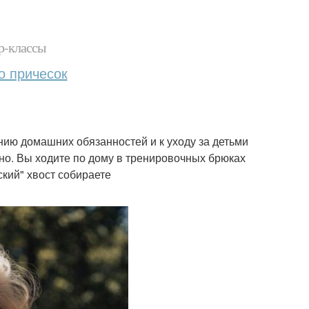
р-классы
о причесок
нию домашних обязанностей и к уходу за детьми
енно. Вы ходите по дому в тренировочных брюках
кий" хвост собираете