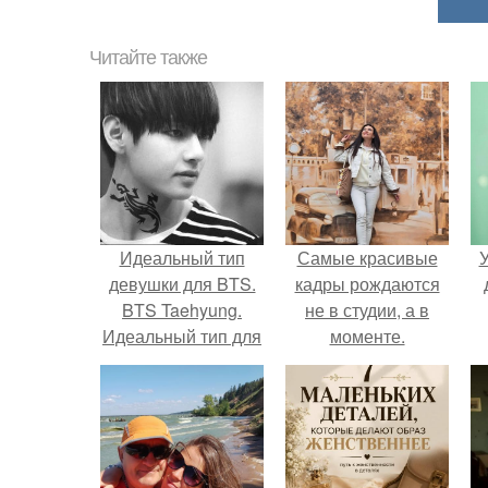
Читайте также
Идеальный тип
Самые красивые
У
девушки для BTS.
кадры рождаются
BTS Taehyung.
не в студии, а в
Идеальный тип для
моменте.
тэхена: