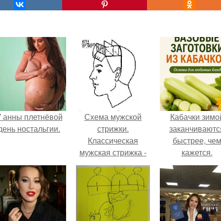
 анны плетнёвой
Схема мужской
Кабачки зимо
день ностальгии.
стрижки.
заканчиваютс
Классическая
быстрее, че
мужская стрижка -
кажется.
точная пошаговая
схема выполнения: