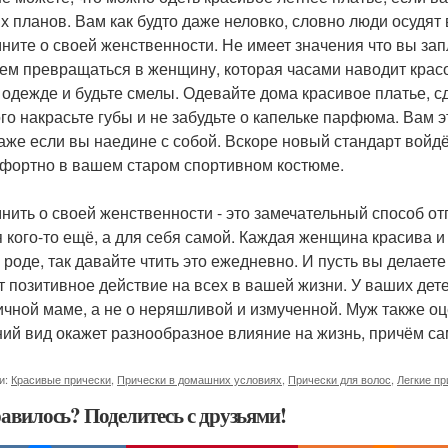
х планов. Вам как будто даже неловко, словно люди осудят в
ните о своей женственности. Не имеет значения что вы зап
ем превращаться в женщину, которая часами наводит красо
 одежде и будьте смелы. Одевайте дома красивое платье, сд
го накрасьте губы и не забудьте о капельке парфюма. Вам э
Даже если вы наедине с собой. Вскоре новый стандарт войдё
фортно в вашем старом спортивном костюме.
нить о своей женственности - это замечательный способ от
я кого-то ещё, а для себя самой. Каждая женщина красива и
 роде, так давайте чтить это ежедневно. И пусть вы делает
т позитивное действие на всех в вашей жизни. У ваших дет
ичной маме, а не о неряшливой и измученной. Муж также о
ий вид окажет разнообразное влияние на жизнь, причём са
и:
Красивые прически
,
Прически в домашних условиях
,
Прически для волос
,
Легкие пр
авилось? Поделитесь с друзьями!