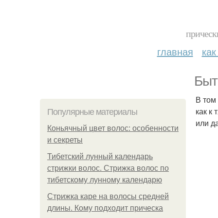
прическ
главная
как
Быт
В том
как к
Популярные материалы
или д
Коньячный цвет волос: особенности
и секреты
Тибетский лунный календарь
стрижки волос. Стрижка волос по
тибетскому лунному календарю
Стрижка каре на волосы средней
длины. Кому подходит прическа