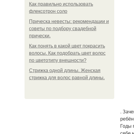
Как правильно использовать
флексотрон соло
Прическа невесты: рекомендации и
советы по подбору свадебной
прически.
Как понять в какой цвет покрасить
волосы. Как подобрать цвет волос
по цветотипу внешности?
Стрижка одной длины. Женская
стрижка для волос равной длины.
. Зач
ребён
Годы 
себе 