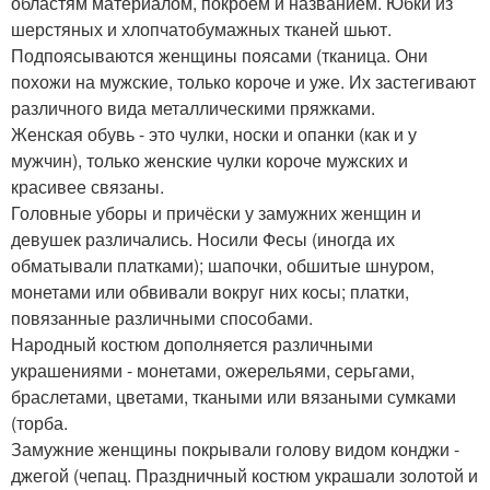
областям материалом, покроем и названием. Юбки из
шерстяных и хлопчатобумажных тканей шьют.
Подпоясываются женщины поясами (тканица. Они
похожи на мужские, только короче и уже. Их застегивают
различного вида металлическими пряжками.
Женская обувь - это чулки, носки и опанки (как и у
мужчин), только женские чулки короче мужских и
красивее связаны.
Головные уборы и причёски у замужних женщин и
девушек различались. Носили Фесы (иногда их
обматывали платками); шапочки, обшитые шнуром,
монетами или обвивали вокруг них косы; платки,
повязанные различными способами.
Народный костюм дополняется различными
украшениями - монетами, ожерельями, серьгами,
браслетами, цветами, ткаными или вязаными сумками
(торба.
Замужние женщины покрывали голову видом конджи -
джегой (чепац. Праздничный костюм украшали золотой и