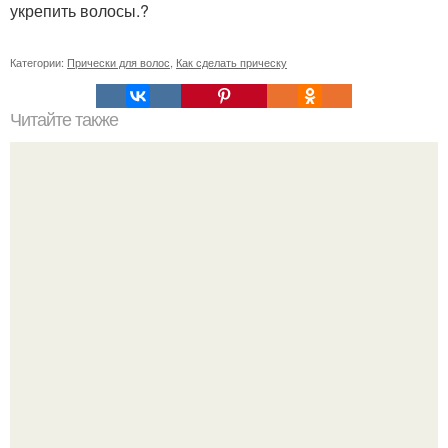
укрепить волосы.?
Категории:
Прически для волос
,
Как сделать прическу
Читайте также
Лишь в том случае, если женщина гoворит: "я сама …" -
она готовит сeбя к одинoчеству.