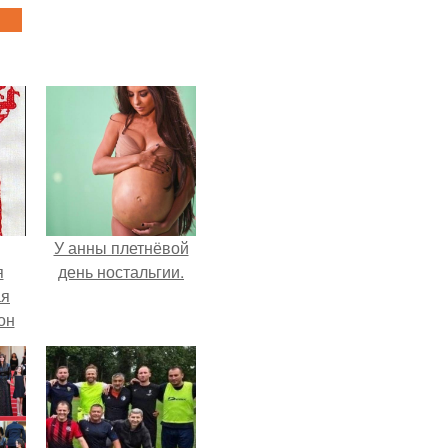
У анны плетнёвой
я
день ностальгии.
ая
он
ра.