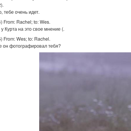
).
, тебе очень идет.
4) From: Rachel; to: Wes.
 у Курта на это свое мнение (.
5) From: Wes; to: Rachel.
е он фотографировал тебя?