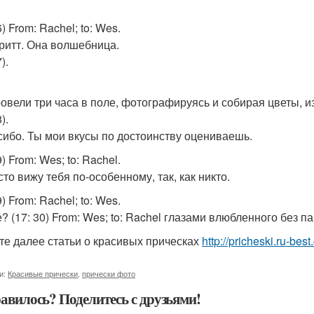
6) From: Rachel; to: Wes.
бритт. Она волшебница.
).
овели три часа в поле, фотографируясь и собирая цветы, и
).
сибо. Ты мои вкусы по достоинству оцениваешь.
9) From: Wes; to: Rachel.
то вижу тебя по-особенному, так, как никто.
9) From: Rachel; to: Wes.
е? (17: 30) From: Wes; to: Rachel глазами влюбленного без п
те далее статьи о красивых прическах
http://pricheski.ru-bes
и:
Красивые прически
,
прически фото
авилось? Поделитесь с друзьями!