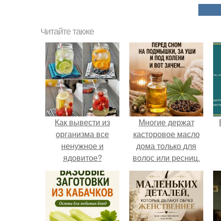
Читайте также
Как вывести из
Многие держат
организма все
касторовое масло
ненужное и
дома только для
ядовитое?
волос или ресниц.