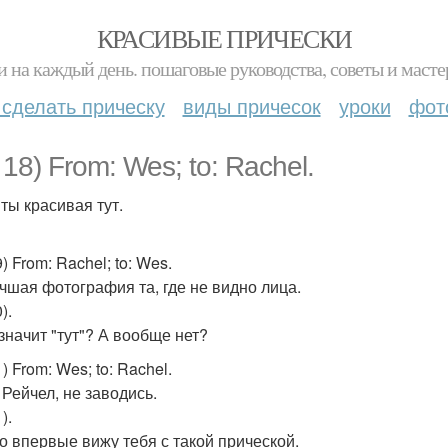
КРАСИВЫЕ ПРИЧЕСКИ
и на каждый день. пошаговые руководства, советы и масте
 сделать прическу
виды причесок
уроки
фот
 18) From: Wes; to: Rachel.
 ты красивая тут.
9) From: Rachel; to: Wes.
учшая фотография та, где не видно лица.
).
 значит "тут"? А вообще нет?
1) From: Wes; to: Rachel.
 Рейчел, не заводись.
).
о впервые вижу тебя с такой прической.