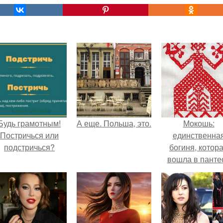
Будь грамотным!
А еще. Польша, это.
Мокошь:
Постричься или
единственна
подстричься?
богиня, котор
вошла в панте
князя Владими