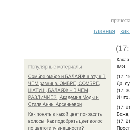
прическ
главная
как
(17:
Какая
IMG.
Популярные материалы
(17: 1
Сомбре омбре и БАЛАЯЖ шатуш В
Да, л
ЧЕМ разница. ОМБРЕ, СОМБРЕ,
(17: 20
ШАТУШ, БАЛАЯЖ – В ЧЕМ
И что
РАЗЛИЧИЕ? | Академия Моды и
Стиля Анны Арсеньевой
(17: 2
Боже,
Как понять в какой цвет покрасить
(17: 21
волосы. Как подобрать цвет волос
Прост
по цветотипу внешности?