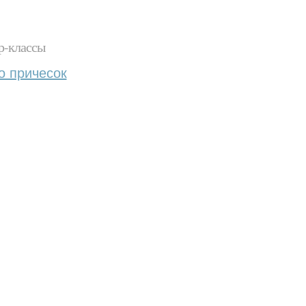
р-классы
о причесок