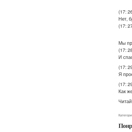
(17: 2
Нет, 
(17: 27
Мы пр
(17: 28
И спа
(17: 2
Я прос
(17: 2
Как ж
Читай
Категори
Понр