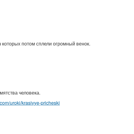
з которых потом сплели огромный венок.
амятства человека.
t.com/uroki/krasivye-pricheski