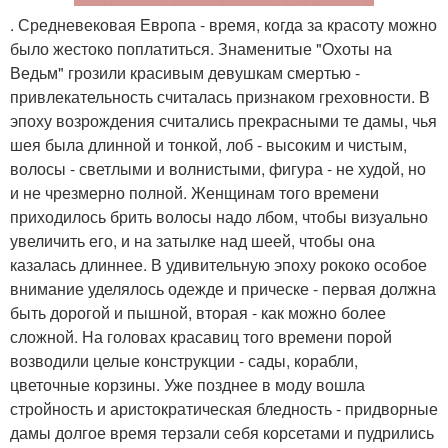
. Средневековая Европа - время, когда за красоту можно
было жестоко поплатиться. Знаменитые "Охоты на
Ведьм" грозили красивым девушкам смертью -
привлекательность считалась признаком греховности. В
эпоху возрождения считались прекрасными те дамы, чья
шея была длинной и тонкой, лоб - высоким и чистым,
волосы - светлыми и волнистыми, фигура - не худой, но
и не чрезмерно полной. Женщинам того времени
приходилось брить волосы надо лбом, чтобы визуально
увеличить его, и на затылке над шеей, чтобы она
казалась длиннее. В удивительную эпоху рококо особое
внимание уделялось одежде и прическе - первая должна
быть дорогой и пышной, вторая - как можно более
сложной. На головах красавиц того времени порой
возводили целые конструкции - сады, корабли,
цветочные корзины. Уже позднее в моду вошла
стройность и аристократическая бледность - придворные
дамы долгое время терзали себя корсетами и пудрились