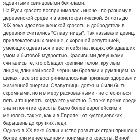
ядовитыми свинцовыми белилами.
На Руси красота воспринималась иначе - по-разному в
деревенской среде и в аристократической. Вплоть до
XIX века идеалом женской красоты и добродетели в
деревнях считались "Славутницы". Так называли девиц,
привлекательных внешне, с хорошей репутацией,
умеющих одеваться и вести себя на людях, обладавших
умом и бытовой мудростью. Красивыми девушками
считались те, кто обладал крепким телом, круглым
лицом, длинной косой, черными бровями и румянцем на
щеках - все это воспринималось как признаки здоровья и
жизненной энергии. Славутницы должны были быть
скромными, но и в меру раскованными - не стесняться
петь и танцевать, когда это уместно. В то же время среди
знати понятие красоты было более европейским и
менялось так же, как и в Европе - от кустодиевских
барышень до хрупких леди.
Однако в ХХ веке большинство развитых стран пришли к
более или менее единому пониманию красоты. Виной