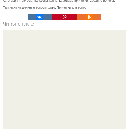
Категории:
Прически на каждый день
,
Красивые прически
,
Средние волосы
,
Прически на длинные волосы фото
,
Прически для волос
Читайте также
Схемы окрашивания омбре шатуш балаяж. Как выбрать
окрашивание для себя