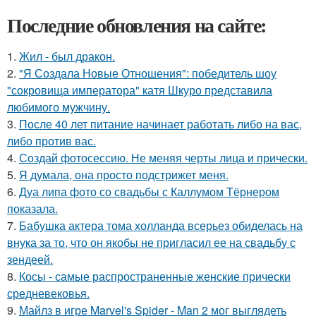
Последние обновления на сайте:
1.
Жил - был дракон.
2.
"Я Создала Новые Отношения": победитель шоу
"сокровища императора" катя Шкуро представила
любимого мужчину.
3.
После 40 лет питание начинает работать либо на вас,
либо против вас.
4.
Создай фотосессию. Не меняя черты лица и прически.
5.
Я думала, она просто подстрижет меня.
6.
Дуа липа фото со свадьбы с Каллумом Тёрнером
показала.
7.
Бабушка актера тома холланда всерьез обиделась на
внука за то, что он якобы не пригласил ее на свадьбу с
зендеей.
8.
Косы - самые распространенные женские прически
средневековья.
9.
Майлз в игре Marvel's Spider - Man 2 мог выглядеть