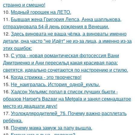
странно и смешно!
10.
Модный горошек на ЛЕТО.
11.
Бывшая жена Григория Лепса, Анна шаплыкова,
отпраздновала 54-й день рождения в Венеции.
12.
Здесь виновата не ваша чёлка, а виноваты именно
детали, она часто "не Идёт" не из-за лица, а именно из-за
этих ошибок:
13.
С утра - новая романтическая фотосессия Вани
Дмитриенко и Ани пересильд какая красивая пара:
светятся, идеально сочетаются по настроению и стилю.
14.
Когда стрижка - это творчество!
15.
Не_наигралась. История_одной_куклы.
16.
Хадсон Уильямс попал в список лучших бьюти -
образов Harper's Bazaar на Metgala и занял семнадцатое
место из двадцати двух!
17.
Уголокдляродителей_75. Почему важно расплетать
ребёнка.
18.
Почему мама замуж за папу вышла.
19.
Емена чиа и льна - полезно?