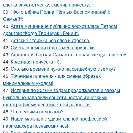
слегка опустил челку, сменив прическу.
39.
"Фотоплёнка Полна Тёплых Воспоминаний с
Семьей":
40.
Агата муцениеце публично восхитилась Петром
дрангой: "Когда Твой муж - Гений".
41.
Детские стрижки без слёз и стресса.
42.
Смена времени года- смена причёски.
43.
Афганская борзая Саманта - новая звезда соцсетей.
44.
Красивая причёска - 3.
45.
Сколько времени нужно на свадебную съемку?
46.
Точечные плетения - для смены образа с
минимальным уходом!
47.
Истерия по 2016-м годам продолжается и звёзды
буквально завалили соцсети ностальгическими
фотографиями десятилетней давности.
48.
Что с моими волосами?
49.
Наши малыши с удивительной профессией
парикмахера познакомились!
50.
Возлюбленная тимати поделилась архивными фото