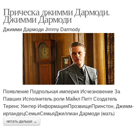
Прическа джимми Дармоди.
Джимми Дармоди
Джимми Дармоди Jimmy Darmody
Появление Подпольная империя Исчезновение За
Павших Исполнитель роли Майкл Питт Создатель
Теренс Уинтер ИнформацияПрозвищеПринстон, Джимм-
ирландецСемьяСемьяДжиллиан Дармоди (мать)
читать дальше →