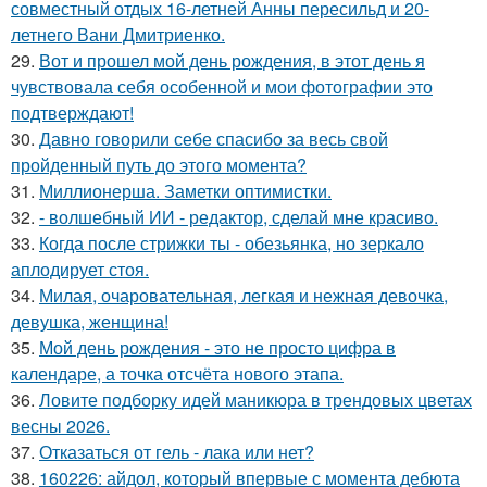
совместный отдых 16-летней Анны пересильд и 20-
летнего Вани Дмитриенко.
29.
Вот и прошел мой день рождения, в этот день я
чувствовала себя особенной и мои фотографии это
подтверждают!
30.
Давно говорили себе спасибo за весь свой
пройденный путь до этого момента?
31.
Миллионерша. Заметки оптимистки.
32.
- волшебный ИИ - редактор, сделай мне красиво.
33.
Когда после стрижки ты - обезьянка, но зеркало
аплодирует стоя.
34.
Милая, очаровательная, легкая и нежная девочка,
девушка, женщина!
35.
Мой день рождения - это не просто цифра в
календаре, а точка отсчёта нового этапа.
36.
Ловите подборку идей маникюра в трендовых цветах
весны 2026.
37.
Отказаться от гель - лака или нет?
38.
160226: айдол, который впервые с момента дебюта