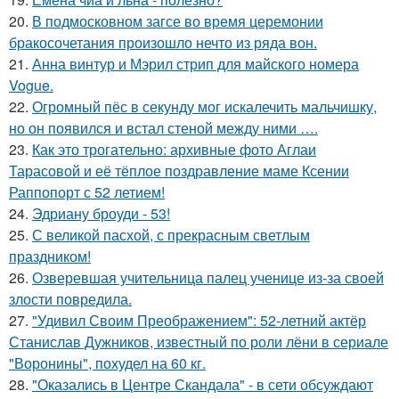
20.
В подмосковном загсе во время церемонии
бракосочетания произошло нечто из ряда вон.
21.
Анна винтур и Мэрил стрип для майского номера
Vogue.
22.
Огромный пёс в секунду мог искалечить мальчишку,
но он появился и встал стеной между ними ….
23.
Как это трогательно: архивные фото Аглаи
Тарасовой и её тёплое поздравление маме Ксении
Раппопорт с 52 летием!
24.
Эдриану броуди - 53!
25.
С великой пасхой, с прекрасным светлым
праздником!
26.
Озверевшая учительница палец ученице из-за своей
злости повредила.
27.
"Удивил Своим Преображением": 52-летний актёр
Станислав Дужников, известный по роли лёни в сериале
"Воронины", похудел на 60 кг.
28.
"Оказались в Центре Скандала" - в сети обсуждают