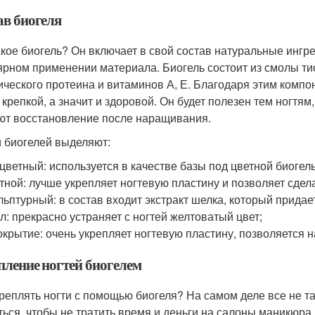
ав биогеля
акое биогель? Он включает в свой состав натуральные ингре
ярном применении материала. Биогель состоит из смолы ти
ического протеина и витаминов А, Е. Благодаря этим компон
 крепкой, а значит и здоровой. Он будет полезен тем ногтям
ют восстановление после наращивания.
 биогелей выделяют:
цветный: используется в качестве базы под цветной биогель
тной: лучше укрепляет ногтевую пластину и позволяет сдел
льптурный: в состав входит экстракт шелка, который придае
л: прекрасно устраняет с ногтей желтоватый цвет;
окрытие: очень укрепляет ногтевую пластину, позволяется 
пление ногтей биогелем
креплять ногти с помощью биогеля? На самом деле все не т
ться, чтобы не тратить время и деньги на салоны маникюра.