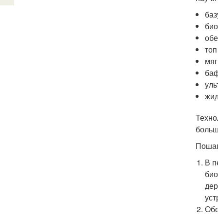
баз
био
обе
топ
мяг
баф
уль
жид
Техно
больш
Пошаг
В п
био
дер
уст
Обе