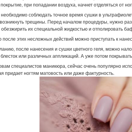
 покрытие, при попадании воздуха, начнет отделяться от ног
 необходимо соблюдать точное время сушки в ультрафиолет
 возникнуть трещины. Перед началом процедуры, нужно размя
 обезжирить их специальной жидкостью и отполировать ба
о после этих несложных действий можно приступать к нанес
ланию, после нанесения и сушки цветного геля, можно нало
, блесток или различных аппликаций. А уже потом покрыва
овам специалистов маникюра, сейчас очень популярно исп
ая придает ногтям матовость или даже фактурность.