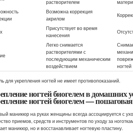
растворителем
матери
ожность
Возможна коррекция
Коррек
екции
акрилом
Присутствует во время
х
Отсутс
нанесения
Легко снимается
Снимае
растворителями с
механи
ие
последующим механическим
повреж
воздействием
ногтей
ль для укрепления ногтей не имеет противопоказаний.
епление ногтей биогелем в домашних у
епление ногтей биогелем — пошаговая
вый маникюр на руках женщины всегда ассоциируется с ух
ство приемов, средств и инструментов по уходу за ноготка
ает маникюр, но и восстанавливает ногтевую пластину.