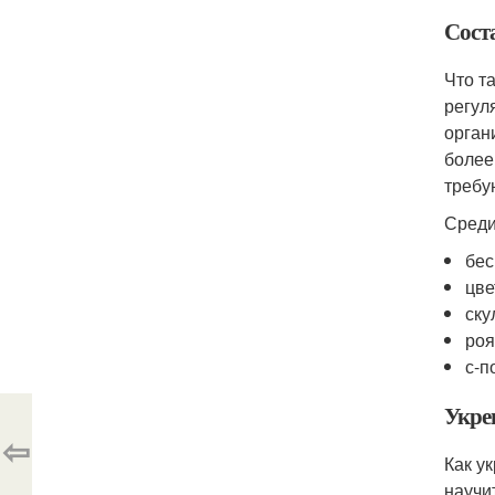
Сост
Что т
регул
орган
более
требу
Среди
бес
цве
ску
роя
с-п
Укре
⇦
Как у
научи