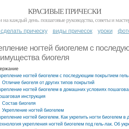
КРАСИВЫЕ ПРИЧЕСКИ
и на каждый день. пошаговые руководства, советы и масте
 сделать прическу
виды причесок
уроки
фот
епление ногтей биогелем с последу
имущества биогеля
ержание
крепление ногтей биогелем с последующим покрытием гель
Отличие биогеля от других типов покрытий
крепление ногтей биогелем в домашних условиях пошагова
ошаговая инструкция
Состав биогеля
Укрепление ногтей биогелем
крепление ногтей биогелем. Как укрепить ногти биогелем в
ехнология укрепления ногтей биогелем под гель-лак. Об ук