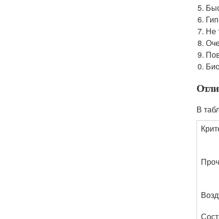
Быс
Гип
Не 
Оче
Пов
Био
Отли
В таб
Крит
Проч
Возд
Сост