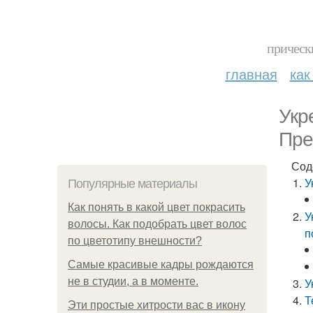
прическ
главная
как
Укр
Пре
Сод
У
Популярные материалы
Как понять в какой цвет покрасить
У
волосы. Как подобрать цвет волос
п
по цветотипу внешности?
Самые красивые кадры рождаются
не в студии, а в моменте.
У
Т
Эти простые хитрости вас в икону