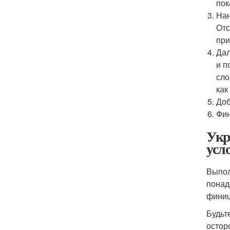
пок
Нан
Отс
при
Дал
и п
сло
как
Доб
Фин
Укр
усл
Выпол
понад
финиш
Будьт
остор