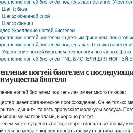
крепление ногтей биогелем под гель-лак поэтапно. Укрепле
Шаг 1: база
Шаг 2: основной слой
Шаг 3: финиш
идео Укрепление ногтей биогелем
крепление ногтей биогелем с цветным финишем: пошаговы
крепление ногтей биогелем под гель-лак. Техника нанесени
Укрепление ногтей биогелем: технология поэтапно с фото
крепление ногтей биогелем TNL. БИОГЕЛИ ДЛЯ НОГТЕЙ
епление ногтей биогелем с последующ
имущества биогеля
ление ногтей биогелем под гель лак имеет много плюсов:
ество имеет органическое происхождение. Он не только мех
рытие «дышит», то есть пропускает молекулы воздуха. Поэто
имерными материалами, и хорошо растут.
гелем можно укрепить ногти, скорректировать их форму или
й геля не мешает корректировать форму пластины пилкой.