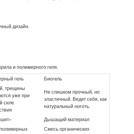
чный дизайн.
крила и полимерного геля.
рный гель
Биогель
й, трещины
Не слишком прочный, но
ются уже при
эластичный. Ведет себя, как
й силе
натуральный ноготь.
ствия
ышит»
Дышащий материал
 полимерных
Смесь органических