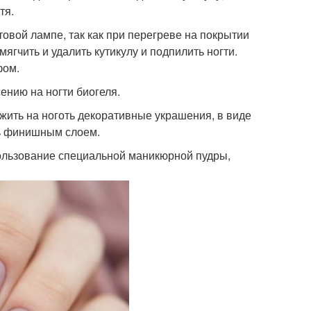
тя.
овой лампе, так как при перегреве на покрытии
гчить и удалить кутикулу и подпилить ногти.
фом.
ению на ногти биогеля.
жить на ноготь декоративные украшения, в виде
ть финишным слоем.
ользование специальной маникюрной пудры,