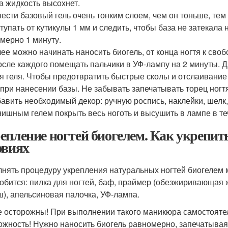
а жидкость высохнет.
ести базовый гель очень тонким слоем, чем он тоньше, тем
тупать от кутикулы 1 мм и следить, чтобы база не затекала
мерно 1 минуту.
ее можно начинать наносить биогель, от конца ногтя к сво
осле каждого помещать пальчики в УФ-лампу на 2 минуты. Д
я геля. Чтобы предотвратить быстрые сколы и отслаивание б
 при нанесении базы. Не забывать запечатывать торец ногт
авить необходимый декор: ручную роспись, наклейки, шелк,
ишным гелем покрыть весь ноготь и высушить в лампе в те
епление ногтей биогелем. Как укрепит
овиях
нять процедуру укрепления натуральных ногтей биогелем м
обится: пилка для ногтей, баф, праймер (обезжиривающая жи
), апельсиновая палочка, УФ-лампа.
е осторожны! При выполнении такого маникюра самостоятел
ожность! Нужно наносить биогель равномерно, запечатывая 