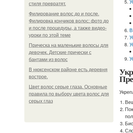
У
стиля превратят.
Филирование волос до и после.
Филировка кончиков волос: фото до
и после процедуры, а также видео-
В
уроки по этой теме
У
У
Прическа на маленькие волосы для
девочек. Детские прически с
У
бантами из волос
Укр
В нюксенском районе есть деревня
Пре
вострое.
Цвет волос серые глаза. Основные
Укреп
правила по выбору цвета волос для
серых глаз
Вещ
Пок
пол
Био
Сло