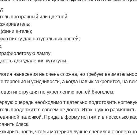
у;
гель прозрачный или цветной;
зжириватель;
 (финиш-гель);
кую пилку для натуральных ногтей;
;
трафиолетовую лампу;
кость для удаления кутикулы.
логия нанесения не очень сложна, но требует внимательнос
е терпения и усидчивости, а когда навык закрепится, на всю
овая инструкция по укреплению ногтей биогелем:
ервую очередь необходимо тщательно подготовить ногтевую 
гель продержится совсем не долго. Итак, нужно размягчить
евянной палочкой. Придать форму ногтям и в несколько ка
ранить блеск.
зжирить ногти, чтобы материал лучше сцепился с поверхн