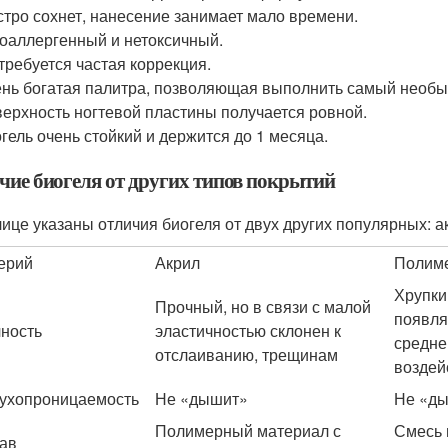
тро сохнет, нанесение занимает мало времени.
оаллергенный и нетоксичный.
требуется частая коррекция.
нь богатая палитра, позволяющая выполнить самый необы
ерхность ногтевой пластины получается ровной.
гель очень стойкий и держится до 1 месяца.
чие биогеля от других типов покрытий
лице указаны отличия биогеля от двух других популярных: а
ерий
Акрил
Полиме
Хрупки
Прочный, но в связи с малой
появля
ность
эластичностью склонен к
средне
отслаиванию, трещинам
воздей
ухопроницаемость
Не «дышит»
Не «д
Полимерный материал с
Смесь
ав