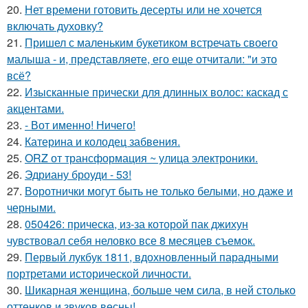
20.
Нет времени готовить десерты или не хочется
включать духовку?
21.
Пришел с маленьким букетиком встречать своего
малыша - и, представляете, его еще отчитали: "и это
всё?
22.
Изысканные прически для длинных волос: каскад с
акцентами.
23.
- Вот именно! Ничего!
24.
Катерина и колодец забвения.
25.
ORZ от трансформация ~ улица электроники.
26.
Эдриану броуди - 53!
27.
Воротнички могут быть не только белыми, но даже и
черными.
28.
050426: прическа, из-за которой пак джихун
чувствовал себя неловко все 8 месяцев съемок.
29.
Первый лукбук 1811, вдохновленный парадными
портретами исторической личности.
30.
Шикарная женщина, больше чем сила, в ней столько
оттенков и звуков весны!