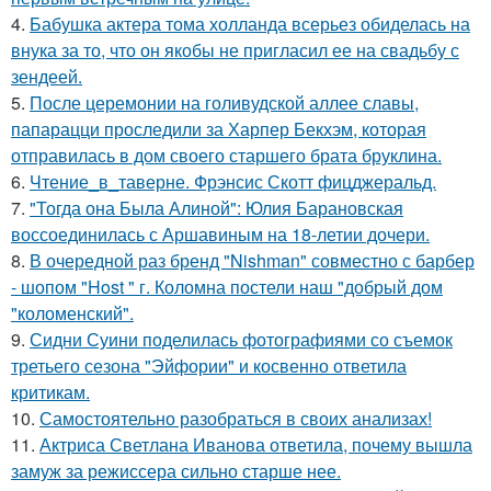
4.
Бабушка актера тома холланда всерьез обиделась на
внука за то, что он якобы не пригласил ее на свадьбу с
зендеей.
5.
После церемонии на голивудской аллее славы,
папарацци проследили за Харпер Бекхэм, которая
отправилась в дом своего старшего брата бруклина.
6.
Чтение_в_таверне. Фрэнсис Скотт фицджеральд.
7.
"Тогда она Была Алиной": Юлия Барановская
воссоединилась с Аршавиным на 18-летии дочери.
8.
В очередной раз бренд "Nishman" совместно с барбер
- шопом "Host " г. Коломна постели наш "добрый дом
"коломенский".
9.
Сидни Суини поделилась фотографиями со съемок
третьего сезона "Эйфории" и косвенно ответила
критикам.
10.
Самостоятельно разобраться в своих анализах!
11.
Актриса Светлана Иванова ответила, почему вышла
замуж за режиссера сильно старше нее.