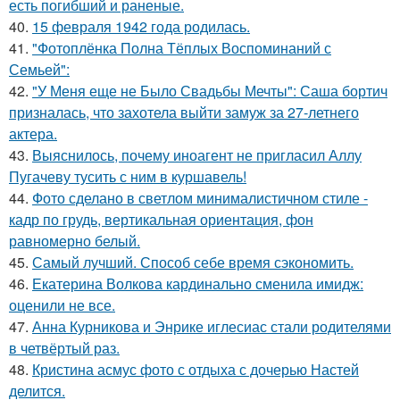
есть погибший и раненые.
40.
15 февраля 1942 года родилась.
41.
"Фотоплёнка Полна Тёплых Воспоминаний с
Семьей":
42.
"У Меня еще не Было Свадьбы Мечты": Саша бортич
призналась, что захотела выйти замуж за 27-летнего
актера.
43.
Выяснилось, почему иноагент не пригласил Аллу
Пугачеву тусить с ним в куршавель!
44.
Фото сделано в светлом минималистичном стиле -
кадр по грудь, вертикальная ориентация, фон
равномерно белый.
45.
Самый лучший. Способ себе время сэкономить.
46.
Екатерина Волкова кардинально сменила имидж:
оценили не все.
47.
Анна Курникова и Энрике иглесиас стали родителями
в четвёртый раз.
48.
Кристина асмус фото с отдыха с дочерью Настей
делится.