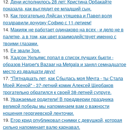
12.
Дени исполнилось 28 лет: Кристина Орбакайте
показала, как выглядит ее младший сын.
13.
Как трогательно Ляйсан утяшева и Павел воля
поздравили дочурку Софию с 11-летием!
14.
Макияж не работает одинаково на всех - и дело не в
палетке, а в том, как цвет взаимодействует именно с
твоими глазами.
15.
Ее звали Зоя.
16.
Хадсон Уильямс попал в список лучших бьюти -
образов Harper's Bazaar на Metgala и занял семнадцатое
место из двадцати двух!
17.
"Пятнадцать лет, как Сбылась моя Мечта - ты Стала
Моей Женой" - 37-летний комик Алексей Щербаков
трогательно обратился к своей 38-летней супруге.
18.
Уважаемые родители! В преддверии праздника
великой победы мы напоминаем вам о важности
ношения георгиевской ленточки.
19.
Егор крид опубликовал снимки с девушкой, которая
сильно напоминает валю карнавал.