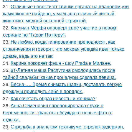
31.
Отличные новости от свинки ёргана: на плановом узи
камушков не найдено, у малыша отличный чистый
животик с модной весенней стрижкой.
32.
Киллиан Мёрфи опроверг своё участие в новом
сериале по "Гарри Поттеру".
33.
Не люблю, когда типирование преподносят, как
ограничения и говорят, что мокрая укладка идет только
драме, ведь это не так:
34.
Карина покоряет фэшн - шоу Prada в Милане.
35.
61-Летняя маша Распутина омолодилась после
тайной свадьбы: какие процедуры сделала певица.
36.
Весна …. Время снимать шапки, доставать лёгкую
одежду и приводить себя в порядок.
37.
Как сочетать образ невесты и жениха?
38.
Анна Семенович спровоцировала слухи о
беременности - фанаты обсуждают новые фото с
отдыха.
39.
Стрельба в анапском техникуме: стрелок задержан,