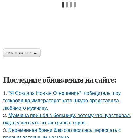
читать дальше →
Последние обновления на сайте:
1.
"Я Создала Новые Отношения": победитель шоу
"сокровища императора" катя Шкуро представила
любимого мужчину.
2.
Мужчина пришёл в больницу, потому что чувствовал,
будто у него что-то застряло в горле.
3.
Беременная бонни блю согласилась переспать с
первым встречным на улице.