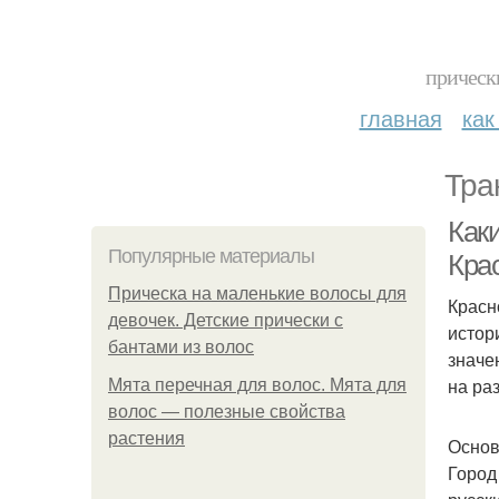
прическ
главная
как
Тра
Как
Популярные материалы
Кра
Прическа на маленькие волосы для
Красн
девочек. Детские прически с
истор
бантами из волос
значе
на ра
Мята перечная для волос. Мята для
волос — полезные свойства
растения
Основ
Город