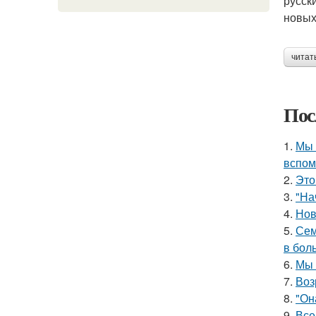
русск
новых
читат
Пос
1.
Мы 
вспом
2.
Это
3.
"На
4.
Нов
5.
Сем
в бол
6.
Мы 
7.
Воз
8.
"Он
9.
Все