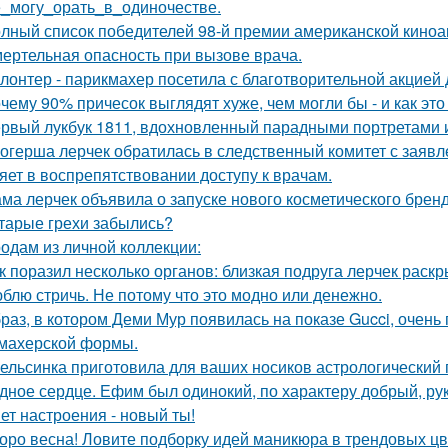
_могу_орать_в_одиночестве.
лный список победителей 98-й премии американской киноа
ертельная опасность при вызове врача.
лонтер - парикмахер посетила с благотворительной акцией
чему 90% причесок выглядят хуже, чем могли бы - и как это
рвый лукбук 1811, вдохновленный парадными портретами и
огерша лерчек обратилась в следственный комитет с заявл
яет в воспрепятствовании доступу к врачам.
ма лерчек объявила о запуске нового косметического бренд
тарые грехи забылись?
одам из личной коллекции:
к поразил несколько органов: близкая подруга лерчек раск
блю стричь. Не потому что это модно или денежно.
раз, в котором Деми Мур появилась на показе Gucci, очень
махерской формы.
ельсинка приготовила для ваших носиков астрологический
дное сердце. Ефим был одинокий, по характеру добрый, ру
ет настроения - новый ты!
оро весна! Ловите подборку идей маникюра в трендовых цв