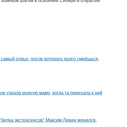
о важным шагом в освоении Сибири и открытии
т самый отдых, после которого долго смеёшься,
е узнала родную маму, когда та приехала к ней
"битва экстрасенсов" Максим Левин женился.