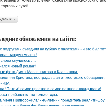
их земель от кочевых племён. Основание Красноярска стал
 торговых путей.
ь дальше →
ледние обновления на сайте:
с подругами съездили на кубену с палатками - и это был то
иная каждую мелочь!
 снова случилось ….
чался новый роман?
ые фото Димы Масленникова и Клавы коки.
илетняя Кристина, пострадавшая от жестокого обращения, н
ьницу.
на "Потом" самое простое и самое важное откладываем!
раст прибавляют не только годы.
а Меня Приворожила" - 48-летний победитель реалити-шоу 
 знают, что белая футболка делает лицо свежее.