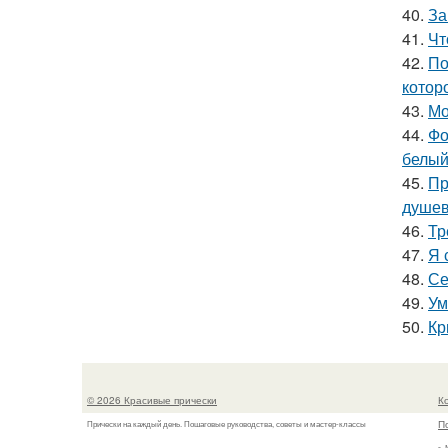
40.
За
41.
Чт
42.
По
котор
43.
Мо
44.
Фо
белый
45.
Пр
душев
46.
Тр
47.
Я 
48.
Се
49.
Ум
50.
Кр
© 2026 Красивые прически
К
П
Прически на каждый день. Пошаговые руководства, советы и мастер-классы
г.