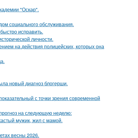
кадемии "Оскар".
 дом социального обслуживания.
 быстро исправить.
сторической личности.
ением на действия полицейских, которых она
а.
рыла новый диагноз блогерши.
 показательный с точки зрения современной
 прогноз на следующую неделю:
кастый мужик, жил с мамой.
етах весны 2026.