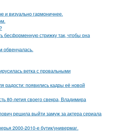
е и визуально гармоничнее.
ом.
?
ть бесформенную стрижку так, чтобы она
м обвенчалась.
вирусилась ветка с провальными
я радости: появились кадры её новой
ть 80-летия своего свекра, Владимира
ович решила выйти замуж за актера сериала
ерья 2000-2010-е бутик/универмаг.