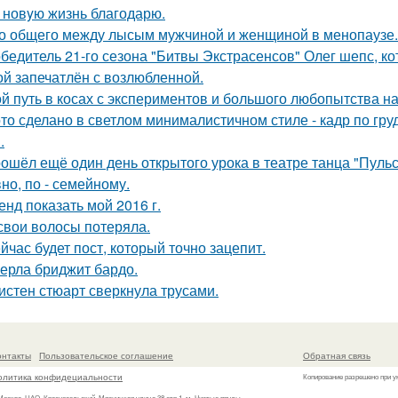
 новyю жизнь благодарю.
о общего между лысым мужчиной и женщиной в менопаузе.
бедитель 21-го сезона "Битвы Экстрасенсов" Олег шепс, к
ой запечатлён с возлюбленной.
й путь в косах с экспериментов и большого любопытства на
то сделано в светлом минималистичном стиле - кадр по гр
.
ошёл ещё один день открытого урока в театре танца "Пульса
но, по - семейному.
енд показать мой 2016 г.
свои волосы потеряла.
йчас будет пост, который точно зацепит.
ерла бриджит бардо.
истен стюарт сверкнула трусами.
онтакты
Пользовательское соглашение
Обратная связь
олитика конфидециальности
Копирование разрешено при у
 Москва, ЦАО, Красносельский, Мясницкая улица 38 стр.1, м. Чистые пруды