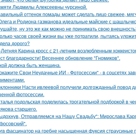
мяти Людмилы Алексеевны чурсиной.
авильный оттенок помады может сделать лицо свежее, мягч
Олега и Родиона газманова идеальные майские с шашлычк
ушайте, ну это же как можно не принимать свою внешность
олько часов своей жизни вы уже потратили, пытаясь уложи
дела дорого?
-Летняя Карина кросс с 21-летним возлюбленным хоккеисто
ст благодарности! Весеннее обновление "Гномиков".
кой должна быть женщина.
окажите Свои Неудачные ИИ - Фотосессии" - в соцсетях за
риментами.
клонники Насти ивлеевой получили долгожданный повод дл
венной фотосессии.
талья подольская поделилась трогательной подборкой в чес
якова старшего.
ыдохнув, Отправляемся на Нашу Свадьбу": Мирослава Карп
фосовский".
bra фасцинатор на гребне насыщенная фуксия страусиные п