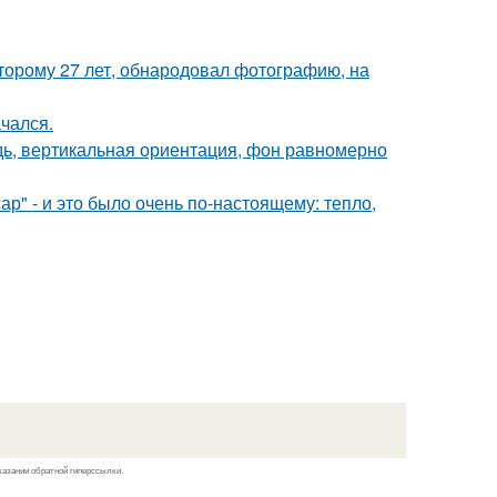
оторому 27 лет, обнародовал фотографию, на
чался.
удь, вертикальная ориентация, фон равномерно
р" - и это было очень по-настоящему: тепло,
казании обратной гиперссылки.