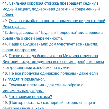
41.
Стильная короткая стрижка превращает седину в
модный акцент, подчёркивая дерзкий и современный
образ.
42.
Оксана самойлова постит совместное видео с женой
Рика оуэнса.
43.
Звезда сериала "Трудные Подростки" мила ершова
объявила о своей беременности.
44.
Наши бабушки знали: дом чувствует всё - мысли,
слова, настроение.
45.
После развода бывшая жена Михаила галустяна
Виктория галустян удивила всех своим преображением
и откровенными жалобами на мужчин.
46.
Не все продукты одинаково полезны - даже если
выглядят "Нормально".
47.
Точечные плетения - для смены образа с
минимальным уходом!
48.
Что с моими волосами?
49.
(Повтор поста, так как первый потерялся еще в
сентябре месяца, хаха.