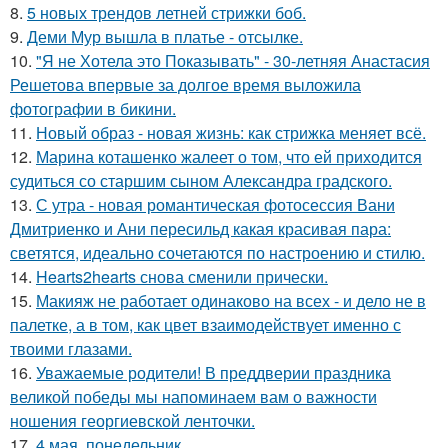
8.
5 новых трендов летней стрижки боб.
9.
Деми Мур вышла в платье - отсылке.
10.
"Я не Хотела это Показывать" - 30-летняя Анастасия
Решетова впервые за долгое время выложила
фотографии в бикини.
11.
Новый образ - новая жизнь: как стрижка меняет всё.
12.
Марина коташенко жалеет о том, что ей приходится
судиться со старшим сыном Александра градского.
13.
С утра - новая романтическая фотосессия Вани
Дмитриенко и Ани пересильд какая красивая пара:
светятся, идеально сочетаются по настроению и стилю.
14.
Hearts2hearts снова сменили прически.
15.
Макияж не работает одинаково на всех - и дело не в
палетке, а в том, как цвет взаимодействует именно с
твоими глазами.
16.
Уважаемые родители! В преддверии праздника
великой победы мы напоминаем вам о важности
ношения георгиевской ленточки.
17.
4 мая, понедельник.