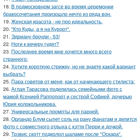
18.
В подмосковном загсе во время церемонии
бракосочетания произошло нечто из ряда вон.
19.
Женская красота - не про идеальность.
20.
"Кто Куды, а я на Курорт".
21.
Эдриану броуди - 53!
22.
Ноги к вечеру гудят?
23.
Последнее время мне хочется много всего
странного:
24.
Хотите короткую стрижку, но не знаете какой вариант
выбрать?
25.
Пара советов от меня, как от начинающего стилиста:
26.
Аглая Тарасова поделилась семейными фото с
мамой Ксенией Раппопорт и сестрой Софией, дочерью
Юрия колокольникова.
27.
Универсальные промпты для парней.
28.
Орландо Блум сыпет соль на рану фанатам и делится
фото с совместного отдыха с кэтти Перри и дочкой.
29.
Трэвис скотт подколол шаламе после "Оскара".