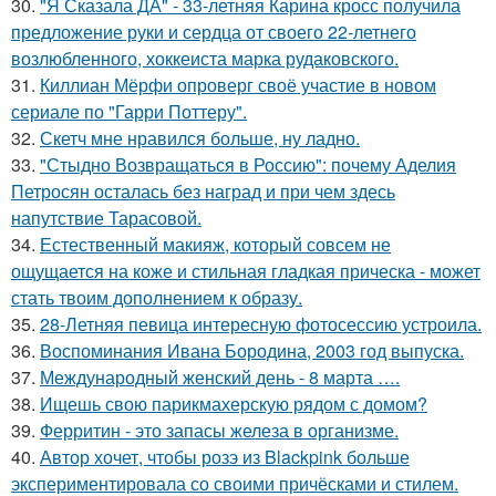
30.
"Я Сказала ДА" - 33-летняя Карина кросс получила
предложение руки и сердца от своего 22-летнего
возлюбленного, хоккеиста марка рудаковского.
31.
Киллиан Мёрфи опроверг своё участие в новом
сериале по "Гарри Поттеру".
32.
Скетч мне нравился больше, ну ладно.
33.
"Стыдно Возвращаться в Россию": почему Аделия
Петросян осталась без наград и при чем здесь
напутствие Тарасовой.
34.
Естественный макияж, который совсем не
ощущается на коже и стильная гладкая прическа - может
стать твоим дополнением к образу.
35.
28-Летняя певица интересную фотосессию устроила.
36.
Воспоминания Ивана Бородина, 2003 год выпуска.
37.
Международный женский день - 8 марта ….
38.
Ищешь свою парикмахерскую рядом с домом?
39.
Ферритин - это запасы железа в организме.
40.
Автор хочет, чтобы розэ из Blackpink больше
экспериментировала со своими причёсками и стилем.