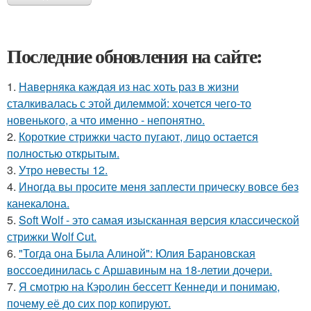
Последние обновления на сайте:
1.
Наверняка каждая из нас хоть раз в жизни
сталкивалась с этой дилеммой: хочется чего-то
новенького, а что именно - непонятно.
2.
Короткие стрижки часто пугают, лицо остается
полностью открытым.
3.
Утро невесты 12.
4.
Иногда вы просите меня заплести прическу вовсе без
канекалона.
5.
Soft Wolf - это самая изысканная версия классической
стрижки Wolf Cut.
6.
"Тогда она Была Алиной": Юлия Барановская
воссоединилась с Аршавиным на 18-летии дочери.
7.
Я смотрю на Кэролин бессетт Кеннеди и понимаю,
почему её до сих пор копируют.