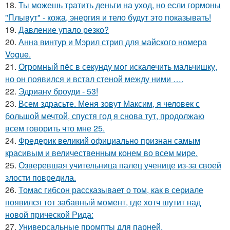
18.
Ты можешь тратить деньги на уход, но если гормоны
"Плывут" - кожа, энергия и тело будут это показывать!
19.
Давление упало резко?
20.
Анна винтур и Мэрил стрип для майского номера
Vogue.
21.
Огромный пёс в секунду мог искалечить мальчишку,
но он появился и встал стеной между ними ….
22.
Эдриану броуди - 53!
23.
Всем здрасьте. Меня зовут Максим, я человек с
большой мечтой, спустя год я снова тут, продолжаю
всем говорить что мне 25.
24.
Фредерик великий официально признан самым
красивым и величественным конем во всем мире.
25.
Озверевшая учительница палец ученице из-за своей
злости повредила.
26.
Томас гибсон рассказывает о том, как в сериале
появился тот забавный момент, где хотч шутит над
новой прической Рида:
27.
Универсальные промпты для парней.