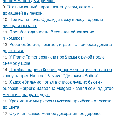
летним Ваней Дмитриенко.
9.
Этот лимонный пирог пахнет уютом, летом и
домашней выпечкой.
10.
Притча на ночь. Однажды к ежу в лесу подошли
лисица и сказала:
11.
Пост благодарности! Весеннее обновление
"Гномиков".
12.
Ребёнок бегает, прыгает, играет - а причёска должна
держаться.
13.
У Frame Tamer возникли проблемы с рукой после
съёмок у Exile.
14.
Погибла актриса Ксения добромилова, известная по
клипу на трек Hammali & Navai "Девочка - Война".
15.
Хадсон Уильямс попал в список лучших бьюти -
образов Harper's Bazaar на Metgala и занял семнадцатое
место из двадцати двух!
16.
Урок манги: мы рисуем мужские причёски - от эскиза
до цвета!
17.
Скумпия: самое модное декоративное дерево.