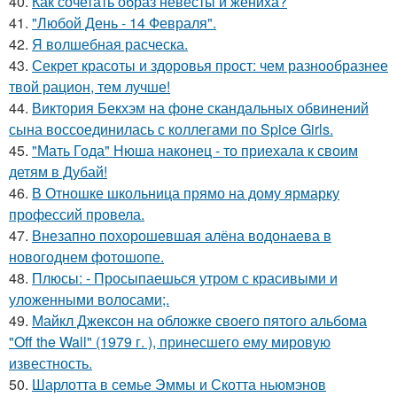
40.
Как сочетать образ невесты и жениха?
41.
"Любой День - 14 Февраля".
42.
Я волшебная расческа.
43.
Секрет красоты и здоровья прост: чем разнообразнее
твой рацион, тем лучше!
44.
Виктория Бекхэм на фоне скандальных обвинений
сына воссоединилась с коллегами по Spice Girls.
45.
"Мать Года" Нюша наконец - то приехала к своим
детям в Дубай!
46.
В Отношке школьница прямо на дому ярмарку
профессий провела.
47.
Внезапно похорошевшая алёна водонаева в
новогоднем фотошопе.
48.
Плюсы: - Просыпаешься утром с красивыми и
уложенными волосами;.
49.
Майкл Джексон на обложке своего пятого альбома
"Off the Wall" (1979 г. ), принесшего ему мировую
известность.
50.
Шарлотта в семье Эммы и Скотта ньюмэнов