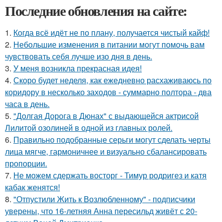
Последние обновления на сайте:
1.
Когда всё идёт не по плану, получается чистый кайф!
2.
Небольшие изменения в питании могут помочь вам
чувствовать себя лучше изо дня в день.
3.
У меня возникла прекрасная идея!
4.
Скоро будет неделя, как ежедневно расхаживаюсь по
коридору в несколько заходов - суммарно полтора - два
часа в день.
5.
"Долгая Дорога в Дюнах" с выдающейся актрисой
Лилитой озолиней в одной из главных ролей.
6.
Правильно подобранные серьги могут сделать черты
лица мягче, гармоничнее и визуально сбалансировать
пропорции.
7.
Не можем сдержать восторг - Тимур родригез и катя
кабак женятся!
8.
"Отпустили Жить к Возлюбленному" - подписчики
уверены, что 16-летняя Анна пересильд живёт с 20-