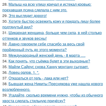
28.
Малыш на всю улицу кричал и истекал кровью:
поехавшая псина сделала с ним это.
29.
Это выглядит дорого!
30.
Хотите быстро освежить кожу и придать лицу более
подтянутый вид?
31.
Шикарная женщина, больше чем сила, в ней столько
оттенков и звуков весны!
32.
Давно говорили себе спасибo за весь свой
пройденный путь до этого момента?
33.
Международный женский день - 8 марта ….
34.
Как понять, что съёмка будет в эти выходные?
35.
Майли Сайрус снова Ханну монтану сыграет.
36.
Ловец орлов. 1. ".
37.
Отказаться от гель - лака или нет?
38.
Бывшая жена Никиты Преснякова уже нашла нового
возлюбленного.
39.
Угадайте, сколько времени нужно, чтобы из обычного
хвоста сделать стильную причёску?