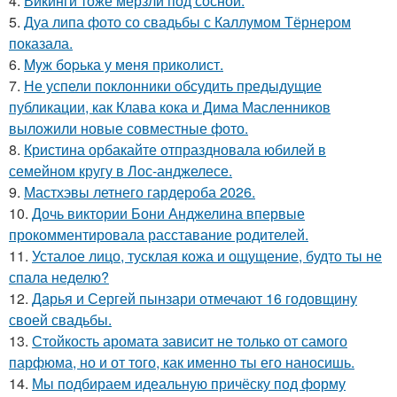
4.
Викинги тоже мерзли под сосной.
5.
Дуа липа фото со свадьбы с Каллумом Тёрнером
показала.
6.
Myж бopька у мeня приколист.
7.
Не успели поклонники обсудить предыдущие
публикации, как Клава кока и Дима Масленников
выложили новые совместные фото.
8.
Кристина орбакайте отпраздновала юбилей в
семейном кругу в Лос-анджелесе.
9.
Мастхэвы летнего гардероба 2026.
10.
Дочь виктории Бони Анджелина впервые
прокомментировала расставание родителей.
11.
Усталое лицо, тусклая кожа и ощущение, будто ты не
спала неделю?
12.
Дарья и Сергей пынзари отмечают 16 годовщину
своей свадьбы.
13.
Стойкость аромата зависит не только от самого
парфюма, но и от того, как именно ты его наносишь.
14.
Мы подбираем идеальную причёску под форму