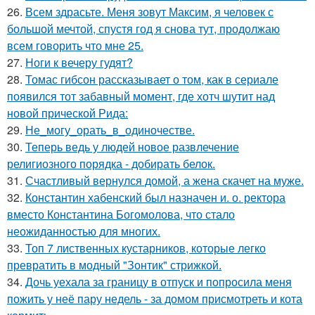
26.
Всем здрасьте. Меня зовут Максим, я человек с
большой мечтой, спустя год я снова тут, продолжаю
всем говорить что мне 25.
27.
Ноги к вечеру гудят?
28.
Томас гибсон рассказывает о том, как в сериале
появился тот забавный момент, где хотч шутит над
новой прической Рида:
29.
Не_могу_орать_в_одиночестве.
30.
Теперь ведь у людей новое развлечение
религиозного порядка - добирать белок.
31.
Счастливый вернулся домой, а жена скачет на муже.
32.
Константин хабенский был назначен и. о. ректора
вместо Константина Богомолова, что стало
неожиданностью для многих.
33.
Топ 7 лиственных кустарников, которые легко
превратить в модный "Зонтик" стрижкой.
34.
Дочь уехала за границу в отпуск и попросила меня
пожить у неё пару недель - за домом присмотреть и кота