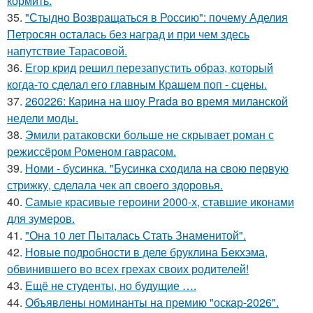
кормить.
35.
"Стыдно Возвращаться в Россию": почему Аделия
Петросян осталась без наград и при чем здесь
напутствие Тарасовой.
36.
Егор крид решил перезапустить образ, который
когда-то сделал его главным Крашем поп - сцены.
37.
260226: Карина на шоу Prada во время миланской
недели моды.
38.
Эмили ратаковски больше не скрывает роман с
режиссёром Роменом гаврасом.
39.
Номи - бусинка. "Бусинка сходила на свою первую
стрижку, сделала чек ап своего здоровья.
40.
Самые красивые героини 2000-х, ставшие иконами
для зумеров.
41.
"Она 10 лет Пыталась Стать Знаменитой".
42.
Новые подробности в деле бруклина Бекхэма,
обвинившего во всех грехах своих родителей!
43.
Ещё не студенты, но будущие ….
44.
Объявлены номинанты на премию "оскар-2026".