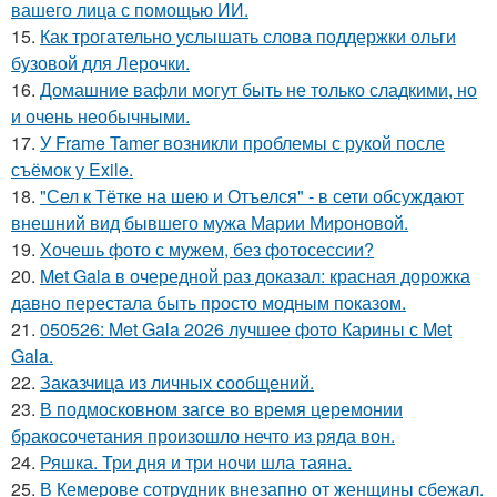
вашего лица с помощью ИИ.
15.
Как трогательно услышать слова поддержки ольги
бузовой для Лерочки.
16.
Домашние вафли могут быть не только сладкими, но
и очень необычными.
17.
У Frame Tamer возникли проблемы с рукой после
съёмок у Exile.
18.
"Сел к Тётке на шею и Отъелся" - в сети обсуждают
внешний вид бывшего мужа Марии Мироновой.
19.
Хочешь фото с мужем, без фотосессии?
20.
Met Gala в очередной раз доказал: красная дорожка
давно перестала быть просто модным показом.
21.
050526: Met Gala 2026 лучшее фото Карины с Met
Gala.
22.
Заказчица из личных сообщений.
23.
В подмосковном загсе во время церемонии
бракосочетания произошло нечто из ряда вон.
24.
Ряшка. Три дня и три ночи шла таяна.
25.
В Кемерове сотрудник внезапно от женщины сбежал.