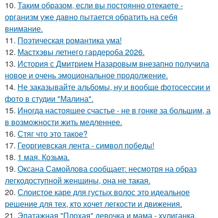
10.
Таким образом, если вы постоянно отекаете -
организм уже давно пытается обратить на себя
внимание.
11.
Поэтическая романтика ума!
12.
Мастхэвы летнего гардероба 2026.
13.
История с Дмитрием Назаровым внезапно получила
новое и очень эмоциональное продолжение.
14.
Не заказывайте альбомы, ну и вообще фотосессии и
фото в студии "Малина".
15.
Иногда настоящее счастье - не в гонке за большим, а
в возможности жить медленнее.
16.
Стяг что это такое?
17.
Георгиевская лента - символ победы!
18.
1 мая. Козьма.
19.
Оксана Самойлова сообщает: несмотря на образ
легкодоступной женщины, она не такая.
20.
Слоистое каре для густых волос это идеальное
решение для тех, кто хочет легкости и движения.
21.
Эпатажная "Плохая" девочка и мама - хулиганка.