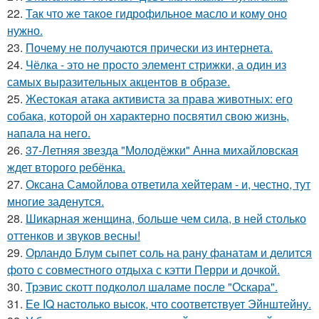
22.
Так что же такое гидрофильное масло и кому оно
нужно.
23.
Почему не получаются прически из интернета.
24.
Чёлка - это не просто элемент стрижки, а один из
самых выразительных акцентов в образе.
25.
Жестокая атака активиста за права животных: его
собака, которой он характерно посвятил свою жизнь,
напала на него.
26.
37-Летняя звезда "Молодёжки" Анна михайловская
ждет второго ребёнка.
27.
Оксана Самойлова ответила хейтерам - и, честно, тут
многие заденутся.
28.
Шикарная женщина, больше чем сила, в ней столько
оттенков и звуков весны!
29.
Орландо Блум сыпет соль на рану фанатам и делится
фото с совместного отдыха с кэтти Перри и дочкой.
30.
Трэвис скотт подколол шаламе после "Оскара".
31.
Ее IQ наcтолько выcок, что соответcтвует Эйнштейну.