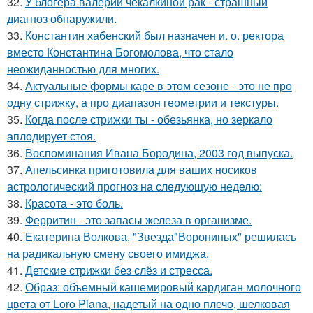
32.
У блогера валерии чекалкиной рак - страшный
диагноз обнаружили.
33.
Константин хабенский был назначен и. о. ректора
вместо Константина Богомолова, что стало
неожиданностью для многих.
34.
Актуальные формы каре в этом сезоне - это не про
одну стрижку, а про диапазон геометрии и текстуры.
35.
Когда после стрижки ты - обезьянка, но зеркало
аплодирует стоя.
36.
Воспоминания Ивана Бородина, 2003 год выпуска.
37.
Апельсинка приготовила для ваших носиков
астрологический прогноз на следующую неделю:
38.
Красота - это боль.
39.
Ферритин - это запасы железа в организме.
40.
Екатерина Волкова, "Звезда"Ворониных" решилась
на радикальную смену своего имиджа.
41.
Детские стрижки без слёз и стресса.
42.
Образ: объемный кашемировый кардиган молочного
цвета от Loro Piana, надетый на одно плечо, шелковая