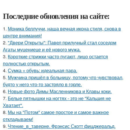
Последние обновления на сайте:
1.
Моника беллуччи, наша вечная икона стиля, снова в
центре внимания!
2.
"Двери Открыты": Павел прилучный стал соседом
Агаты муцениеце и её нового мужа.
3.
Короткие стрижки часто пугают, лицо остается
полностью открытым.
4.
Сумка + обувь: идеальная пара.
5.
Мужчина пришёл в больницу, потому что чувствовал,
будто у него что-то застряло в горле.
6.
Новые фото Димы Масленникова и Клавы коки.
7.
Белые пятнышки на ногтях - это не "Кальция не
Хватает".
8.
Мы на "Потом" самое простое и самое важное
откладываем!
9.
Чтение_в_таверне. Фрэнсис Скотт фицджеральд.