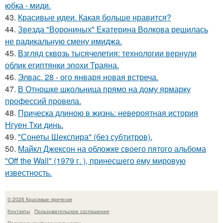
юбка - миди.
43.
Красивые идеи. Какая больше нравится?
44.
Звезда "Ворониных" Екатерина Волкова решилась
не радикальную смену имиджа.
45.
Взгляд сквозь тысячелетия: технологии вернули
облик египтянки эпохи Траяна.
46.
Элвас. 28 - ого января новая встреча.
47.
В Отношке школьница прямо на дому ярмарку
профессий провела.
48.
Прическа длиною в жизнь: невероятная история
Нгуен Тхи динь.
49.
"Сонеты Шекспира" (без субтитров).
50.
Майкл Джексон на обложке своего пятого альбома
"Off the Wall" (1979 г. ), принесшего ему мировую
известность.
© 2026 Красивые прически
Контакты
Пользовательское соглашение
Политика конфидециальности