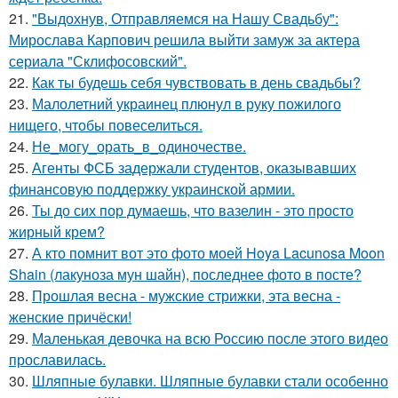
21.
"Выдохнув, Отправляемся на Нашу Свадьбу":
Мирослава Карпович решила выйти замуж за актера
сериала "Склифосовский".
22.
Как ты будешь себя чувствовать в день свадьбы?
23.
Малолетний украинец плюнул в руку пожилого
нищего, чтобы повеселиться.
24.
Не_могу_орать_в_одиночестве.
25.
Агенты ФСБ задержали студентов, оказывавших
финансовую поддержку украинской армии.
26.
Ты до сих пор думаешь, что вазелин - это просто
жирный крем?
27.
А кто помнит вот это фото моей Hoya Lacunosa Moon
Shain (лакуноза мун шайн), последнее фото в посте?
28.
Прошлая весна - мужские стрижки, эта весна -
женские причёски!
29.
Маленькая девочка на всю Россию после этого видео
прославилась.
30.
Шляпные булавки. Шляпные булавки стали особенно