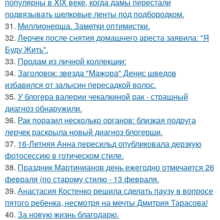
популярны в XIX веке, когда дамы перестали
подвязывать шелковые ленты под подбородком.
31.
Миллионерша. Заметки оптимистки.
32.
Лерчек после снятия домашнего ареста заявила: "Я
Буду Жить".
33.
Продам из личной коллекции:
34.
Заголовок: звезда "Мажора" Денис шведов
избавился от залысин пересадкой волос.
35.
У блогера валерии чекалкиной рак - страшный
диагноз обнаружили.
36.
Рак поразил несколько органов: близкая подруга
лерчек раскрыла новый диагноз блогерши.
37.
16-Летняя Анна пересильд опубликовала дерзкую
фотосессию в готическом стиле.
38.
Праздник Мартинианов день ежегодно отмечается 26
февраля (по старому стилю - 13 февраля.
39.
Анастасия Костенко решила сделать паузу в вопросе
пятого ребенка, несмотря на мечты Дмитрия Тарасова!
40.
За новyю жизнь благодарю.