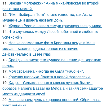
11.
Звезда "Молодежки" Анна михайловская во второй
раз стала мамой.
12.
"Имя Выбирал Петя": стало известно, как Агата
муцениеце и дранга назвали дочь.
13.
Журнал People назвал самую красивую звезду мира.
14.
Что случилось между Люсей чеботиной и любовью
успенской?
15.
Новые совместные фото Кристины асмус и Маш
милаш - кажется, единственное их отличие
действительно в цвете глаз!
16.
Брейды на висок, это лучшее решение для коротких
волос.
17.
Моя страничка никогда не была "Рабочей".
18.
Красная шапочка Лолита в новой фотосессии.
19.
Хадсон Уильямс попал в список лучших бьюти -
образов Harper's Bazaar на Metgala и занял семнадцатое
место из двадцати двух!
20.
Мы начинаем день с хороших новостей: Обри плаза
ждёт ребёнка.