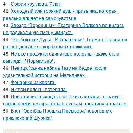
41.
София круглова. 7 лет.
42.
Холодный или горячий душ - привычка, которая
реально влияет на самочувствие.
43.
Звезда "Ворониных" Екатерина Волкова решилась
не радикальную смену имиджа.
44.
"Безбожные Дуры - Извращенки": Герман Стерлигов
разнёс девушек с короткими стрижками.
45.
Не все продукты одинаково полезны - даже если
выглядят "Нормально".
46.
Певица Ханна набила Тату на бедре после
удивительной истории на Мальдивах.
47.
Фонарики из хвоста.
48.
Я свои волосы потеряла.
49.
Новогодние выходные остались позади, а значит -
самое время возвращаться к косам, креативу и красоте.
50.
В к/т "Октябрь Прошла Премьера"новогодних
приключений Шурика".