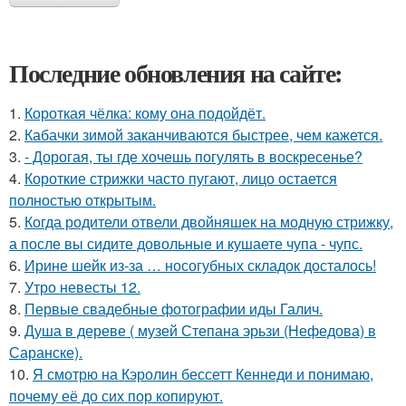
Последние обновления на сайте:
1.
Короткая чёлка: кому она подойдёт.
2.
Кабачки зимой заканчиваются быстрее, чем кажется.
3.
- Дорогая, ты где хочешь погулять в воскресенье?
4.
Короткие стрижки часто пугают, лицо остается
полностью открытым.
5.
Когда родители отвели двойняшек на модную стрижку,
а после вы сидите довольные и кушаете чупа - чупс.
6.
Ирине шейк из-за … носогубных складок досталось!
7.
Утро невесты 12.
8.
Первые свадебные фотографии иды Галич.
9.
Душа в дереве ( музей Степана эрьзи (Нефедова) в
Саранске).
10.
Я смотрю на Кэролин бессетт Кеннеди и понимаю,
почему её до сих пор копируют.