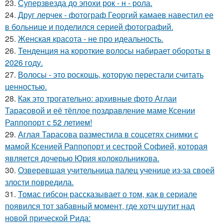
23.
Суперзвезда до эпохи рок - н - рола.
24.
Друг лерчек - фотограф Георгий камаев навестил ее
в больнице и поделился серией фотографий.
25.
Женская красота - не про идеальность.
26.
Тенденция на короткие волосы набирает обороты в
2026 году.
27.
Волосы - это роскошь, которую перестали считать
ценностью.
28.
Как это трогательно: архивные фото Аглаи
Тарасовой и её тёплое поздравление маме Ксении
Раппопорт с 52 летием!
29.
Аглая Тарасова разместила в соцсетях снимки с
мамой Ксенией Раппопорт и сестрой Софией, которая
является дочерью Юрия колокольникова.
30.
Озверевшая учительница палец ученице из-за своей
злости повредила.
31.
Томас гибсон рассказывает о том, как в сериале
появился тот забавный момент, где хотч шутит над
новой прической Рида: