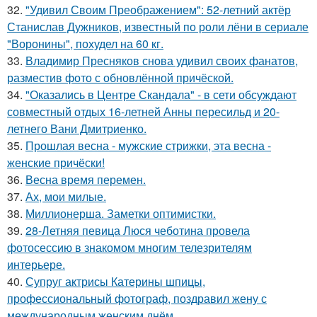
32.
"Удивил Своим Преображением": 52-летний актёр
Станислав Дужников, известный по роли лёни в сериале
"Воронины", похудел на 60 кг.
33.
Владимир Пресняков снова удивил своих фанатов,
разместив фото с обновлённой причёской.
34.
"Оказались в Центре Скандала" - в сети обсуждают
совместный отдых 16-летней Анны пересильд и 20-
летнего Вани Дмитриенко.
35.
Прошлая весна - мужские стрижки, эта весна -
женские причёски!
36.
Весна время перемен.
37.
Ах, мои милые.
38.
Миллионерша. Заметки оптимистки.
39.
28-Летняя певица Люся чеботина провела
фотосессию в знакомом многим телезрителям
интерьере.
40.
Супруг актрисы Катерины шпицы,
профессиональный фотограф, поздравил жену с
международным женским днём.