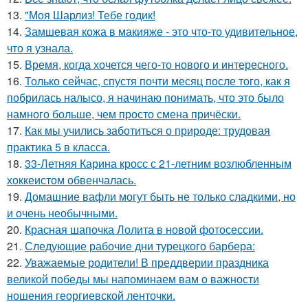
13.
"Моя Шарлиз! Тебе годик!
14.
Замшевая кожа в макияже - это что-то удивительное,
что я узнала.
15.
Время, когда хочется чего-то нового и интересного.
16.
Только сейчас, спустя почти месяц после того, как я
побрилась налысо, я начинаю понимать, что это было
намного больше, чем просто смена причёски.
17.
Как мы учились заботиться о природе: трудовая
практика 5 в класса.
18.
33-Летняя Карина кросс с 21-летним возлюбленным
хоккеистом обвенчалась.
19.
Домашние вафли могут быть не только сладкими, но
и очень необычными.
20.
Красная шапочка Лолита в новой фотосессии.
21.
Следующие рабочие дни турецкого барбера:
22.
Уважаемые родители! В преддверии праздника
великой победы мы напоминаем вам о важности
ношения георгиевской ленточки.