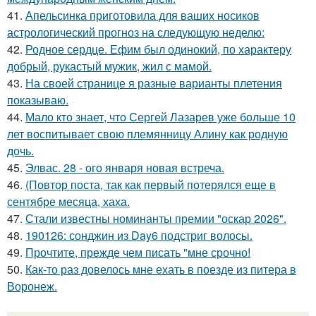
41.
Апельсинка приготовила для ваших носиков
астрологический прогноз на следующую неделю:
42.
Родное сердце. Ефим был одинокий, по характеру
добрый, рукастый мужик, жил с мамой.
43.
На своей странице я разные варианты плетения
показываю.
44.
Мало кто знает, что Сергей Лазарев уже больше 10
лет воспитывает свою племянницу Алину как родную
дочь.
45.
Элвас. 28 - ого января новая встреча.
46.
(Повтор поста, так как первый потерялся еще в
сентябре месяца, хаха.
47.
Стали известны номинанты премии "оскар 2026".
48.
190126: сонджин из Day6 подстриг волосы.
49.
Прочтите, прежде чем писать "мне срочно!
50.
Как-то раз довелось мне ехать в поезде из питера в
Воронеж.