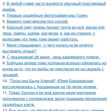
3.
В любой сумке часто валяется обычный пластиковый
крабик.
4.
Первые свадебные фотографии иды Галич.
5.
Викинги тоже мерзли под сосной.
6.
Красный свет теперь пихают почти во всё, маски для
лица, лампы, шапки, расчески, и, как ни странно, с
волосами эта тема тоже может работать.
7.
Меня спрашивают - с чего начать если хочется
выглядеть лучше?
8.
С праздником! 28 июня - день карликового пуделя .
9.
Бабушка актера тома холланда всерьез обиделась на
внука за то, что он якобы не пригласил ее на свадьбу с
зендеей.
10.
"Тогда она Была Алиной": Юлия Барановская
воссоединилась с Аршавиным на 18-летии дочери.
11.
Пэрис Хилтон и ее муж картер реум повторили
популярную у голливудских звёзд традицию обновления
свадебных клятв.
12.
Все знают, что белая футболка делает лицо свежее.