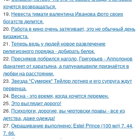
хочется возвращаться.
19.
Невеста тимати валентина Иванова фото своих
богатств делится.
20.
Работа в кино очень затягивает, это не обычный день
визажиста.
21.
Теперь ведь у людей новое развлечение
религиозного порядка - добирать белок.
22.
Пресняков побрился наголо, Григорьев - Апполонов
фанатеет от харатьяна, а папунаишвили признаётся в
любви на расстоянии.
23.
Звезда "Сумерек" Тейлор лотнер и его супруга ждут
первенца.
24.
Весна - это время, когда хочется перемен.
25.
Это выглядит дорого!
26.
Психологи, дорогие, вы чертовски правы - все из
детства, даже одежда!
27.
Окрашивание выполнено: Estel Prince (100 мл) 7. 44,
7. 66.