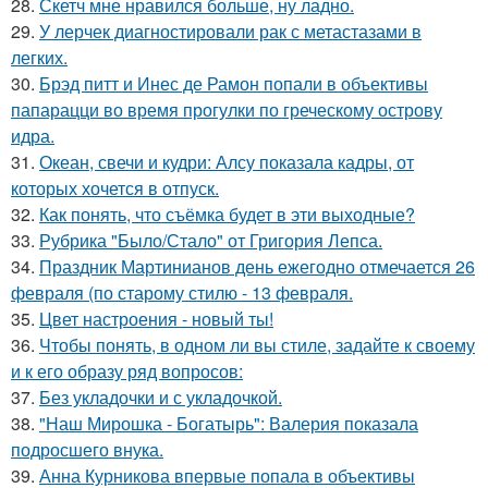
28.
Скетч мне нравился больше, ну ладно.
29.
У лерчек диагностировали рак с метастазами в
легких.
30.
Брэд питт и Инес де Рамон попали в объективы
папарацци во время прогулки по греческому острову
идра.
31.
Океан, свечи и кудри: Алсу показала кадры, от
которых хочется в отпуск.
32.
Как понять, что съёмка будет в эти выходные?
33.
Рубрика "Было/Стало" от Григория Лепса.
34.
Праздник Мартинианов день ежегодно отмечается 26
февраля (по старому стилю - 13 февраля.
35.
Цвет настроения - новый ты!
36.
Чтобы понять, в одном ли вы стиле, задайте к своему
и к его образу ряд вопросов:
37.
Без укладочки и с укладочкой.
38.
"Наш Мирошка - Богатырь": Валерия показала
подросшего внука.
39.
Анна Курникова впервые попала в объективы