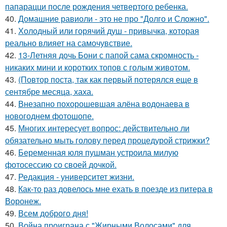
папарацци после рождения четвертого ребенка.
40.
Домашние равиоли - это не про "Долго и Сложно".
41.
Холодный или горячий душ - привычка, которая
реально влияет на самочувствие.
42.
13-Летняя дочь Бони с папой сама скромность -
никаких мини и коротких топов с голым животом.
43.
(Повтор поста, так как первый потерялся еще в
сентябре месяца, хаха.
44.
Внезапно похорошевшая алёна водонаева в
новогоднем фотошопе.
45.
Многих интересует вопрос: действительно ли
обязательно мыть голову перед процедурой стрижки?
46.
Беременная юля пушман устроила милую
фотосессию со своей дочкой.
47.
Редакция - университет жизни.
48.
Как-то раз довелось мне ехать в поезде из питера в
Воронеж.
49.
Всем доброго дня!
50.
Война проиграна с "Жирными Волосами" для