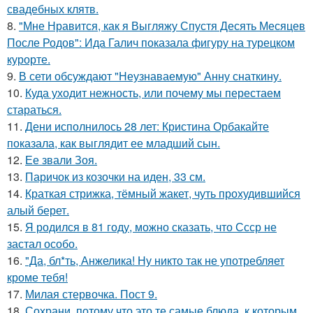
свадебных клятв.
8.
"Мне Нравится, как я Выгляжу Спустя Десять Месяцев
После Родов": Ида Галич показала фигуру на турецком
курорте.
9.
В сети обсуждают "Неузнаваемую" Анну снаткину.
10.
Куда уходит нежность, или почему мы перестаем
стараться.
11.
Дени исполнилось 28 лет: Кристина Орбакайте
показала, как выглядит ее младший сын.
12.
Ее звали Зоя.
13.
Паричок из козочки на иден, 33 см.
14.
Краткая стрижка, тёмный жакет, чуть прохудившийся
алый берет.
15.
Я родился в 81 году, можно сказать, что Ссср не
застал особо.
16.
"Да, бл*ть, Анжелика! Ну никто так не употребляет
кроме тебя!
17.
Милая стервочка. Пост 9.
18.
Сохрани, потому что это те самые блюда, к которым