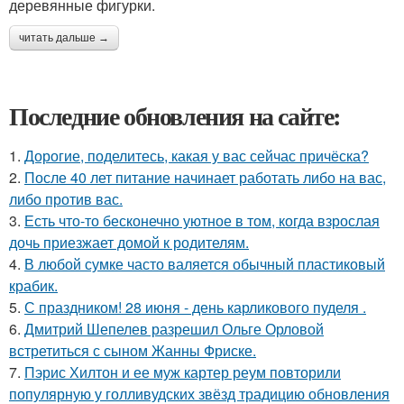
деревянные фигурки.
читать дальше →
Последние обновления на сайте:
1.
Дорогие, поделитесь, какая у вас сейчас причёска?
2.
После 40 лет питание начинает работать либо на вас,
либо против вас.
3.
Есть что-то бесконечно уютное в том, когда взрослая
дочь приезжает домой к родителям.
4.
В любой сумке часто валяется обычный пластиковый
крабик.
5.
С праздником! 28 июня - день карликового пуделя .
6.
Дмитрий Шепелев разрешил Ольге Орловой
встретиться с сыном Жанны Фриске.
7.
Пэрис Хилтон и ее муж картер реум повторили
популярную у голливудских звёзд традицию обновления