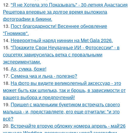
12.
"Я не Хотела это Показывать" - 30-летняя Анастасия
Решетова впервые за долгое время выложила
фотографии в бикини.
13.
Пост благодарности! Весеннее обновление
"Гномиков".
14.
Невероятный наряд ниннин на Met Gala 2026.
15.
"Покажите Свои Неудачные ИИ - Фотосессии" - в
соцсетях завирусилась ветка с провальными
экспериментами.
16.
Ах, сумка, боже!
17.
Семена чиа и льна - полезно?
18.
На фото вы видите великолепный аксессуар - это
может быть как шпилька, так и брошь, в зависимости от
вашего выбора и предпочтений!
19.
Пришел с маленьким букетиком встречать своего
малыша - и, представляете, его еще отчитали: "и это
всё?
20.
Встречайте вторую обложку номера апрель - май'26
журнала Wedding, посвященному новой географии