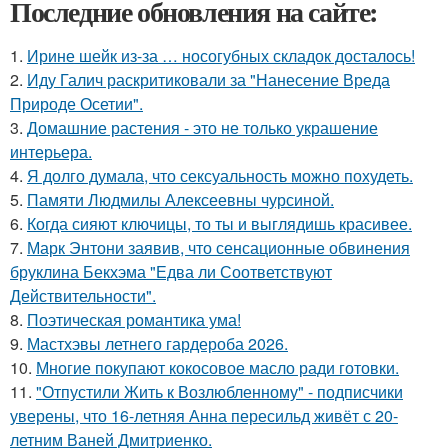
Последние обновления на сайте:
1.
Ирине шейк из-за … носогубных складок досталось!
2.
Иду Галич раскритиковали за "Нанесение Вреда
Природе Осетии".
3.
Домашние растения - это не только украшение
интерьера.
4.
Я долго думала, что сексуальность можно похудеть.
5.
Памяти Людмилы Алексеевны чурсиной.
6.
Когда сияют ключицы, то ты и выглядишь красивее.
7.
Марк Энтони заявив, что сенсационные обвинения
бруклина Бекхэма "Едва ли Соответствуют
Действительности".
8.
Поэтическая романтика ума!
9.
Мастхэвы летнего гардероба 2026.
10.
Многие покупают кокосовое масло ради готовки.
11.
"Отпустили Жить к Возлюбленному" - подписчики
уверены, что 16-летняя Анна пересильд живёт с 20-
летним Ваней Дмитриенко.