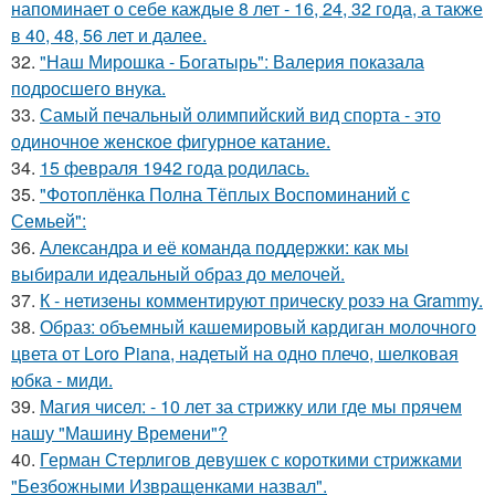
напоминает о себе каждые 8 лет - 16, 24, 32 года, а также
в 40, 48, 56 лет и далее.
32.
"Наш Мирошка - Богатырь": Валерия показала
подросшего внука.
33.
Самый печальный олимпийский вид спорта - это
одиночное женское фигурное катание.
34.
15 февраля 1942 года родилась.
35.
"Фотоплёнка Полна Тёплых Воспоминаний с
Семьей":
36.
Александра и её команда поддержки: как мы
выбирали идеальный образ до мелочей.
37.
К - нетизены комментируют прическу розэ на Grammy.
38.
Образ: объемный кашемировый кардиган молочного
цвета от Loro Piana, надетый на одно плечо, шелковая
юбка - миди.
39.
Магия чисел: - 10 лет за стрижку или где мы прячем
нашу "Машину Времени"?
40.
Герман Стерлигов девушек с короткими стрижками
"Безбожными Извращенками назвал".