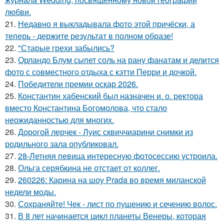
любви.
21.
Недавно я выкладывала фото этой причёски, а
теперь - держите результат в полном образе!
22.
"Старые грехи забылись?
23.
Орландо Блум сыпет соль на рану фанатам и делится
фото с совместного отдыха с кэтти Перри и дочкой.
24.
Победители премии оскар 2026.
25.
Константин хабенский был назначен и. о. ректора
вместо Константина Богомолова, что стало
неожиданностью для многих.
26.
Дорогой лерчек - Луис сквиччиарини снимки из
родильного зала опубликовал.
27.
28-Летняя певица интересную фотосессию устроила.
28.
Ольга серябкина не отстает от коллег.
29.
260226: Карина на шоу Prada во время миланской
недели моды.
30.
Сохраняйте! Чек - лист по пушению и сечению волос.
31.
В 8 лет начинается цикл планеты Венеры, которая