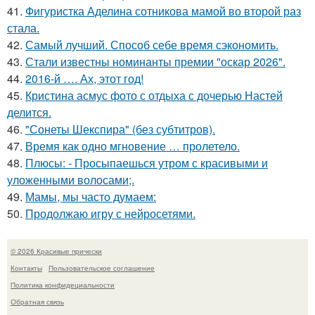
41.
Фигуристка Аделина сотникова мамой во второй раз
стала.
42.
Самый лучший. Способ себе время сэкономить.
43.
Стали известны номинанты премии "оскар 2026".
44.
2016-й …. Ах, этот год!
45.
Кристина асмус фото с отдыха с дочерью Настей
делится.
46.
"Сонеты Шекспира" (без субтитров).
47.
Время как одно мгновение … пролетело.
48.
Плюсы: - Просыпаешься утром с красивыми и
уложенными волосами;.
49.
Мамы, мы часто думаем:
50.
Продолжаю игру с нейросетями.
© 2026 Красивые прически
Контакты
Пользовательское соглашение
Политика конфидециальности
Обратная связь