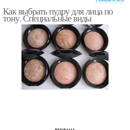
Как выбрать пудру для лица по
Белая пудра
Прозрачная пудра
тону. Специальные виды
Транспарентная пудра
Прозрачные пудры
Самодельная пудра
Крем для лица
Лореаль для лица
Косметика для лица