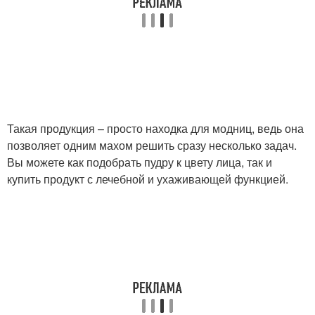
Бесцветная пудра
Компактная пудра
Отзыв на рассыпчатую
Минеральная пудра
пудру
Такая продукция – просто находка для модниц, ведь она
позволяет одним махом решить сразу несколько задач.
Вы можете как подобрать пудру к цвету лица, так и
Пудра под глаза
Шариковые пудры
купить продукт с лечебной и ухаживающей функцией.
Средства для лица
Пудра для жирной кожи