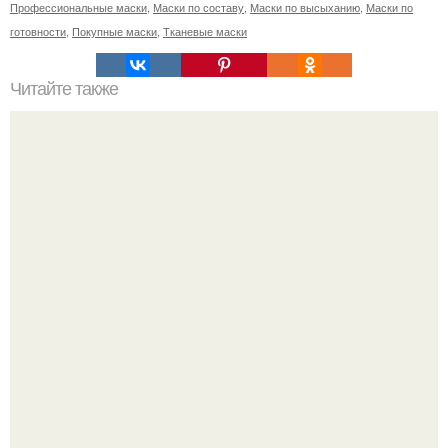
Профессиональные маски
,
Маски по составу
,
Маски по высыханию
,
Маски по
готовности
,
Покупные маски
,
Тканевые маски
Читайте также
Супер - маска с содой!