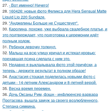
27.
- Вот именно! Ничего!
28.
160426: новые фото Феликса для Hera Sensual Matte
Liquid Lip 220 Sundaze.
29.
"Анджелины Больше не Существует".
30.
Каролина, похоже, уже выбрала свадебное платье, и
это подтверждает, что подготовка к церемонии идёт
полным ходом.
31.
Ребенок девочку толкнул.
32.
Малыш на всю улицу кричал и истекал кровью:
поехавшая псина сделала с ним это.
33.
Недавно я выкладывала фото этой причёски, а
теперь - держите результат в полном образе!
34.
Анастасия стоцкая поделилась новыми фото с
детьми - 14-летним Александром и 8-летней верой.
35.
Весна время перемен.
36.
Дочь Оксаны Рим, фэшн - инфлюенсер варвара
Протасова, вышла замуж за своего возлюбленного,
Степана симкина.