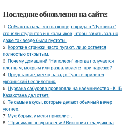
Последние обновления на сайте:
1.
Собчак сказала, что на концерт крида в "Лужниках"
сгоняли студентов и школьников, чтобы забить зал, но
даже так везде были пустоты.
2.
Короткие стрижки часто пугают, лицо остается
полностью открытым.
3.
Почему домашний "Наполеон" иногда получается
плотным, мокрым или разваливается при нарезке?
4.
Представьте, месяц назад в Туапсе прилетел
украинский беспилотник.
5.
Нурлана сабурова проверяли на наёмничество - КНБ
Казахстана дал ответ.
6.
Те самые вкусы, которые делают обычный вечер
уютнее.
7.
Myж бopька у мeня приколист.
8.
"Принимаю поздравления! Виктория складчикова