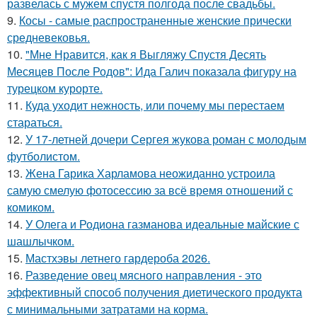
развелась с мужем спустя полгода после свадьбы.
9.
Косы - самые распространенные женские прически
средневековья.
10.
"Мне Нравится, как я Выгляжу Спустя Десять
Месяцев После Родов": Ида Галич показала фигуру на
турецком курорте.
11.
Куда уходит нежность, или почему мы перестаем
стараться.
12.
У 17-летней дочери Сергея жукова роман с молодым
футболистом.
13.
Жена Гарика Харламова неожиданно устроила
самую смелую фотосессию за всё время отношений с
комиком.
14.
У Олега и Родиона газманова идеальные майские с
шашлычком.
15.
Мастхэвы летнего гардероба 2026.
16.
Разведение овец мясного направления - это
эффективный способ получения диетического продукта
с минимальными затратами на корма.