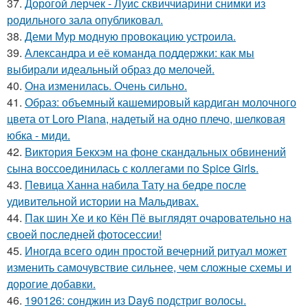
37.
Дорогой лерчек - Луис сквиччиарини снимки из
родильного зала опубликовал.
38.
Деми Мур модную провокацию устроила.
39.
Александра и её команда поддержки: как мы
выбирали идеальный образ до мелочей.
40.
Она изменилась. Очень сильно.
41.
Образ: объемный кашемировый кардиган молочного
цвета от Loro Piana, надетый на одно плечо, шелковая
юбка - миди.
42.
Виктория Бекхэм на фоне скандальных обвинений
сына воссоединилась с коллегами по Spice Girls.
43.
Певица Ханна набила Тату на бедре после
удивительной истории на Мальдивах.
44.
Пак шин Хе и ко Кён Пё выглядят очаровательно на
своей последней фотосессии!
45.
Иногда всего один простой вечерний ритуал может
изменить самочувствие сильнее, чем сложные схемы и
дорогие добавки.
46.
190126: сонджин из Day6 подстриг волосы.