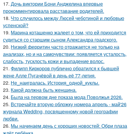
17.
Дочь виктории Бони Анджелина впервые
прокомментировала расставание родителей.
18.
Что случилось между Люсей чеботиной и любовью
успенской?
19.
Марина коташенко жалеет о том, что ей приходится
судиться со старшим сыном Александра градского.
20.
Низкий ферритин часто отражается не только на
анализах, но и на самочувствии: появляется усталость,
слабость, тусклость кожи и выпадение волос.
21.
Филипп Киркоров публично обратился к бывшей
жене Алле Пугачёвой в день её 77-летия.
22.
Не_наигралась. История_одной_куклы.
23.
Какой должна быть женщина.
24.
Была на первом дне показа мода Поволжья 2026.
25.
Встречайте вторую обложку номера апрель - май'26
журнала Wedding, посвященному новой географии
любви.
26.
Мы начинаем день с хороших новостей: Обри плаза
ждёт ребёнка.