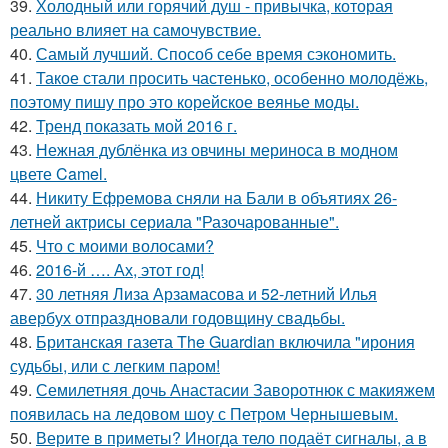
39.
Холодный или горячий душ - привычка, которая
реально влияет на самочувствие.
40.
Самый лучший. Способ себе время сэкономить.
41.
Такое стали просить частенько, особенно молодёжь,
поэтому пишу про это корейское веянье моды.
42.
Тренд показать мой 2016 г.
43.
Нежная дублёнка из овчины мериноса в модном
цвете Camel.
44.
Никиту Ефремова сняли на Бали в объятиях 26-
летней актрисы сериала "Разочарованные".
45.
Что с моими волосами?
46.
2016-й …. Ах, этот год!
47.
30 летняя Лиза Арзамасова и 52-летний Илья
авербух отпраздновали годовщину свадьбы.
48.
Британская газета The Guardian включила "ирония
судьбы, или с легким паром!
49.
Семилетняя дочь Анастасии Заворотнюк с макияжем
появилась на ледовом шоу с Петром Чернышевым.
50.
Верите в приметы? Иногда тело подаёт сигналы, а в