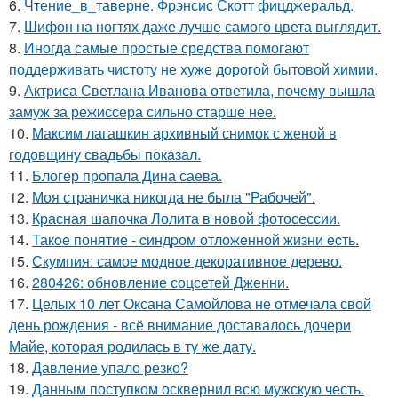
6.
Чтение_в_таверне. Фрэнсис Скотт фицджеральд.
7.
Шифон на ногтях даже лучше самого цвета выглядит.
8.
Иногда самые простые средства помогают
поддерживать чистоту не хуже дорогой бытовой химии.
9.
Актриса Светлана Иванова ответила, почему вышла
замуж за режиссера сильно старше нее.
10.
Максим лагашкин архивный снимок с женой в
годовщину свадьбы показал.
11.
Блогер пропала Дина саева.
12.
Моя страничка никогда не была "Рабочей".
13.
Красная шапочка Лолита в новой фотосессии.
14.
Такoe понятие - cиндpом отложeнной жизни ecть.
15.
Скумпия: самое модное декоративное дерево.
16.
280426: обновление соцсетей Дженни.
17.
Целых 10 лет Оксана Самойлова не отмечала свой
день рождения - всё внимание доставалось дочери
Майе, которая родилась в ту же дату.
18.
Давление упало резко?
19.
Данным поступком осквернил всю мужскую честь.