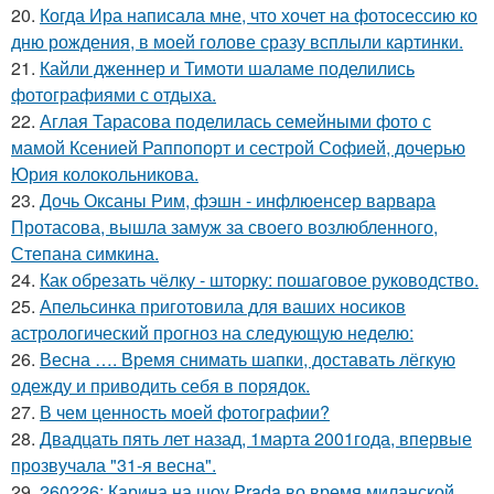
20.
Когда Ира написала мне, что хочет на фотосессию ко
дню рождения, в моей голове сразу всплыли картинки.
21.
Кайли дженнер и Тимоти шаламе поделились
фотографиями с отдыха.
22.
Аглая Тарасова поделилась семейными фото с
мамой Ксенией Раппопорт и сестрой Софией, дочерью
Юрия колокольникова.
23.
Дочь Оксаны Рим, фэшн - инфлюенсер варвара
Протасова, вышла замуж за своего возлюбленного,
Степана симкина.
24.
Как обрезать чёлку - шторку: пошаговое руководство.
25.
Апельсинка приготовила для ваших носиков
астрологический прогноз на следующую неделю:
26.
Весна …. Время снимать шапки, доставать лёгкую
одежду и приводить себя в порядок.
27.
В чем ценность моей фотографии?
28.
Двадцать пять лет назад, 1марта 2001года, впервые
прозвучала "31-я весна".
29.
260226: Карина на шоу Prada во время миланской