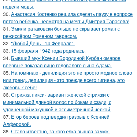
недели моды.
30.
Анастасия Костенко решила сделать паузу в вопросе
пятого ребенка, несмотря на мечты Дмитрия Тарасова!
31.
Эмили ратаковски больше не скрывает роман с
режиссёром Роменом гаврасом.
32.
"Любой День - 14 Февраля".
33.
15 февраля 1942 года родилась.
34.
Бывший муж Ксении Бородиной Курбан омаров
впервые показал лицо годовалого сына Адама.
35.
Напоминаю - депиляция это не просто модное слово
или тренд, депиляция - это прежде всего гигиена, это
любовь к себе!
36.
Стрижка пикси- вариант женской стрижки с
минимальной длиной волос по бокам и сзади, с
удлинённой макушкой и ассиметричной чёлкой.
37.
Егор бероев подтвердил разрыв с Ксенией
Алферовой.
38.
Стало известно, за кого елка вышла замуж.