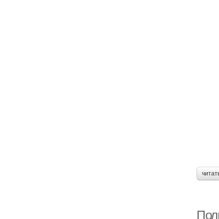
читат
Поли