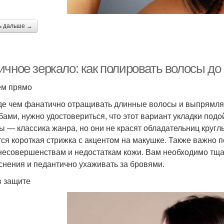
ь дальше →
ичное зеркало: как полировать волосы до
м прямо
е чем фанатично отращивать длинные волосы и выпрямлят
бами, нужно удостовериться, что этот вариант укладки под
ы — классика жанра, но они не красят обладательниц круг
тся короткая стрижка с акцентом на макушке. Также важно
несовершенствам и недостаткам кожи. Вам необходимо тщат
снения и педантично ухаживать за бровями.
в защите