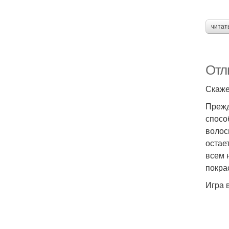
читат
Отл
Скаже
Прежд
спосо
волос
остае
всем 
покра
Игра 