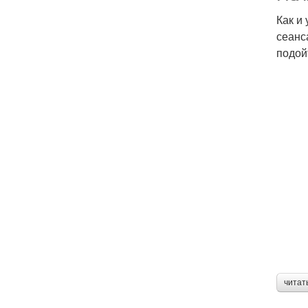
Как и
сеанс
подой
читат