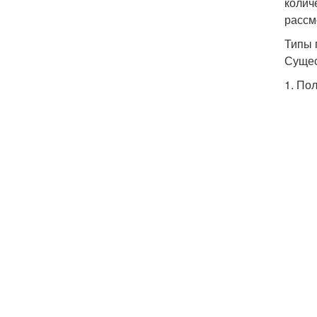
колич
рассм
Типы 
Сущес
1. По