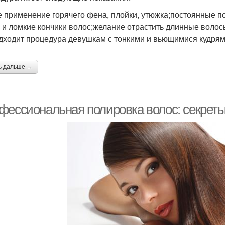
е применение горячего фена, плойки, утюжка;постоянные п
е и ломкие кончики волос;желание отрастить длинные волос
дходит процедура девушкам с тонкими и вьющимися кудрям
ь дальше →
фессиональная полировка волос: секрет