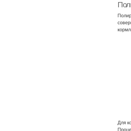
Поли
Полир
совер
кормл
Для к
Проце