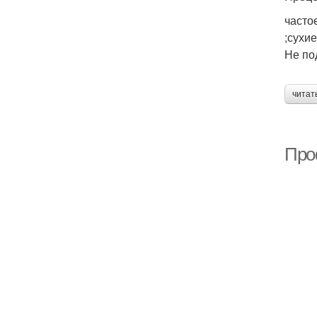
часто
;сухи
Не по
читат
Про