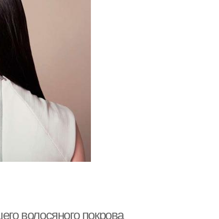
шего волосяного покрова