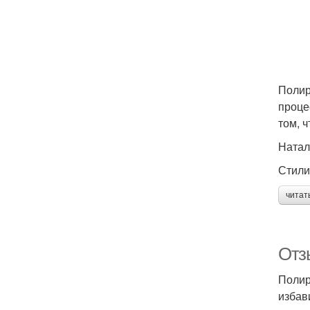
Полир
проце
том, 
Натал
Стилис
читат
Отз
Полир
избав