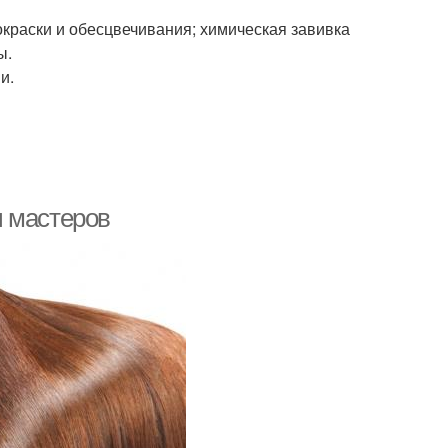
окраски и обесцвечивания; химическая завивка
ы.
и.
ы мастеров