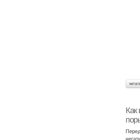
читат
Как
поры
Перед
негат