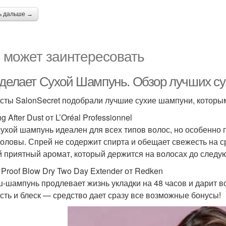
ь дальше →
 может заинтересовать
 делает Сухой Шампунь. Обзор лучших с
сты SalonSecret подобрали лучшие сухие шампуни, которы
g After Dust от L’Oréal Professionnel
сухой шампунь идеален для всех типов волос, но особенно
головы. Спрей не содержит спирта и обещает свежесть на 
й приятный аромат, который держится на волосах до следу
w Proof Blow Dry Two Day Extender от Redken
-шампунь продлевает жизнь укладки на 48 часов и дарит 
сть и блеск — средство дает сразу все возможные бонусы!