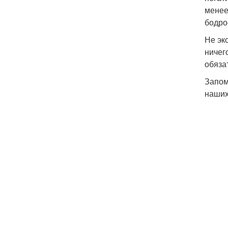
менее
бодро
Не эк
ничег
обяза
Запом
наших