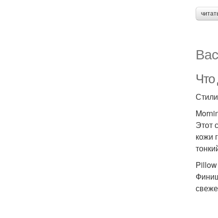
читат
Вас
Что
Стили
Mornin
Этот 
кожи 
тонки
Pillo
Финиш
свеже