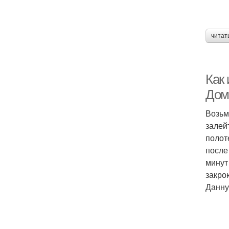
читат
Как
Дом
Возьм
залей
полот
после
минут
закро
Данну